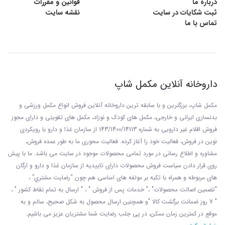
درباره ما
قوانین و مقررات
ثبت شکایات در سایت
نقشه سایت
تماس با ما
داروخانه آنلاین مکمل شاپ
مکمل شاپ، بزرگترین و با سابقه ترین داروخانه آنلاین فروش انواع مکمل ورزشی و
بدنسازی ایرانی و خارجی، مکمل های کودک و نوزاد، مکمل های تقویتی و دارای مجوز
فروش اقلام غیر دارویی به شماره 143/1400/14113 از
سازمان غذا و دارو با رويکردی
نوين در فروش، فعاليت خود را آغاز کرده. فعاليت محوری ما به طور عمده فروش،
مشاوره و اطلاع رسانی در مورد تمامی محصولات موجود در سایت می باشد. ما با پيش
روی قرار دادن سياست فروش محصولات دارای تاييديه از سازمان غذا و دارو و ارگان
های مربوطه و همراه با تکيه بر مولفه های اساسی هم چون “رضايت مشتري” ،
"تضمين اصالت محصولات" ،" خدمات پس از فروش " ، " ارسال به تمام نقاط کشور " ،
" 7 روز ضمانت برگشت کالا "و همچنين ارسال محصول به شکل صحيح، سالم و به
موقع در کمترين زمان ممکن، در پی جلب رضايت شما مشتريان عزیز می باشيم.