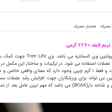
 مصرف
هشدار مصرف
ف 2270 گرمی
پودر پروتئین وی تریم لایف 2270 گرمی حاوی 100% پروتئین وی کنسانتر
لات استفاده می شود. در ترکیبات و ساختار این مکمل در ه
ئین می‌ تواند برای ورزشکاران جهت افزایش رشد عضلات بسیا
باشد. وی تریم لایف سرشار از آمینو اسید های ضروری و شاخه دار(BCAA) می باشد که مهم ترین عا