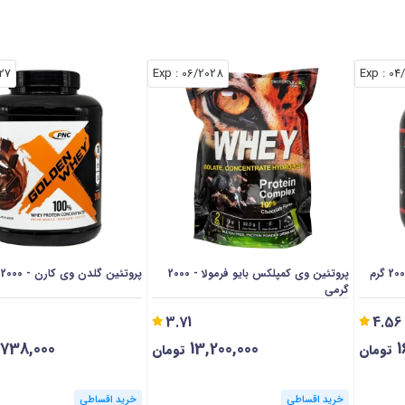
027
: Exp
06/2028
: Exp
04
پروتئین وی کمپلکس بایو فرمولا - 2000
پروتئین گلدن وی کارن - 2000 گرمی
گرمی
3.71
4.56
,738,000
13,200,000
1
تومان
تومان
خرید اقساطی
خرید اقساطی