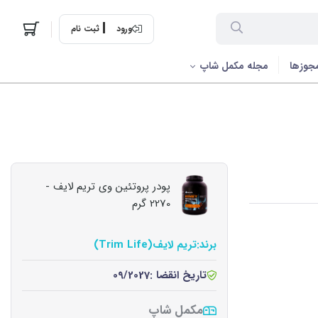
ورود
ثبت نام
جوزها
مجله مکمل شاپ
پودر پروتئین وی تریم لایف -
2270 گرم
برند:
تریم لایف(Trim Life)
تاریخ انقضا :
09/2027
مکمل شاپ