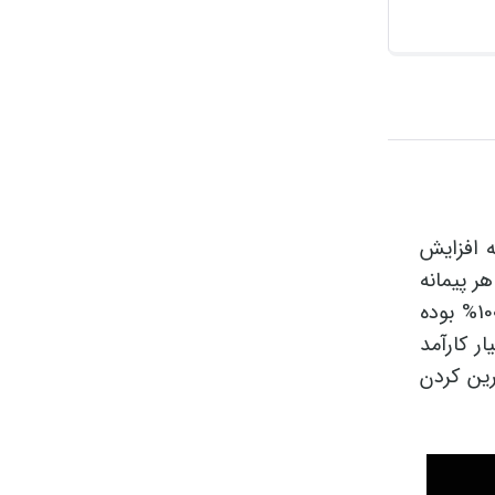
ه می باشد. وی Trim Life جهت کمک به افزایش
ر پیمانه
30 گرمی از آن، 24 گرم پروتئین وی، 3 گرم کربوهیدرات و فقط 1 گرم چربی وجود دارد که معنای واقعی خالص و 100% بوده
ر کارآمد
مل بعد از تمرین کردن