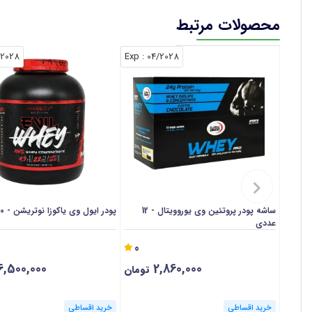
محصولات مرتبط
/2028
: Exp
04/2028
ساشه پودر پروتئین وی یوروویتال - 12
پودر ایول وی یاکوزا نوتریشن - 2000 گرم
عددی
0
6,500,000
2,860,000
تومان
خرید اقساطی
خرید اقساطی