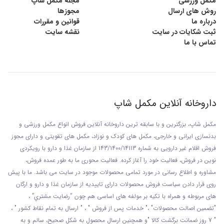
مکمل ورزشی
مجله مکمل شاپ
روش های ارسال
مجوزها
درباره ما
قوانین و مقررات
ثبت شکایات در سایت
نقشه سایت
تماس با ما
داروخانه آنلاین مکمل شاپ
مکمل شاپ، بزرگترین و با سابقه ترین داروخانه آنلاین فروش انواع مکمل ورزشی و
بدنسازی ایرانی و خارجی، مکمل های کودک و نوزاد، مکمل های تقویتی و دارای مجوز
فروش اقلام غیر دارویی به شماره 143/1400/14113 از
سازمان غذا و دارو با رويکردی
نوين در فروش، فعاليت خود را آغاز کرده. فعاليت محوری ما به طور عمده فروش،
مشاوره و اطلاع رسانی در مورد تمامی محصولات موجود در سایت می باشد. ما با پيش
روی قرار دادن سياست فروش محصولات دارای تاييديه از سازمان غذا و دارو و ارگان
های مربوطه و همراه با تکيه بر مولفه های اساسی هم چون “رضايت مشتري” ،
"تضمين اصالت محصولات" ،" خدمات پس از فروش " ، " ارسال به تمام نقاط کشور " ،
" 7 روز ضمانت برگشت کالا "و همچنين ارسال محصول به شکل صحيح، سالم و به