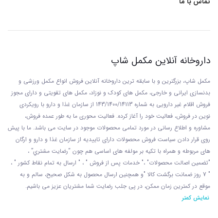
تماس با ما
داروخانه آنلاین مکمل شاپ
مکمل شاپ، بزرگترین و با سابقه ترین داروخانه آنلاین فروش انواع مکمل ورزشی و
بدنسازی ایرانی و خارجی، مکمل های کودک و نوزاد، مکمل های تقویتی و دارای مجوز
فروش اقلام غیر دارویی به شماره 143/1400/14113 از
سازمان غذا و دارو با رويکردی
نوين در فروش، فعاليت خود را آغاز کرده. فعاليت محوری ما به طور عمده فروش،
مشاوره و اطلاع رسانی در مورد تمامی محصولات موجود در سایت می باشد. ما با پيش
روی قرار دادن سياست فروش محصولات دارای تاييديه از سازمان غذا و دارو و ارگان
های مربوطه و همراه با تکيه بر مولفه های اساسی هم چون “رضايت مشتري” ،
"تضمين اصالت محصولات" ،" خدمات پس از فروش " ، " ارسال به تمام نقاط کشور " ،
" 7 روز ضمانت برگشت کالا "و همچنين ارسال محصول به شکل صحيح، سالم و به
موقع در کمترين زمان ممکن، در پی جلب رضايت شما مشتريان عزیز می باشيم.
نمایش کمتر