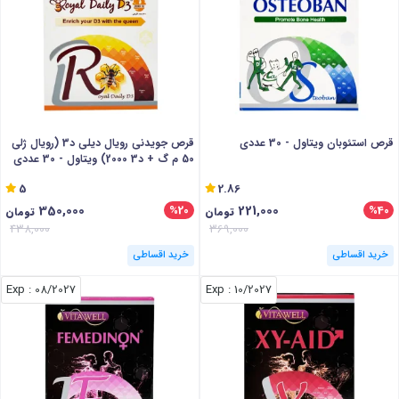
قرص استئوبان ویتاول - 30 عددی
قرص جویدنی رویال دیلی د3 (رویال ژلی
50 م گ + د3 2000) ویتاول - 30 عددی
5
2.86
350,000
221,000
%20
%40
تومان
تومان
438,000
369,000
خرید اقساطی
خرید اقساطی
: Exp
08/2027
: Exp
10/2027