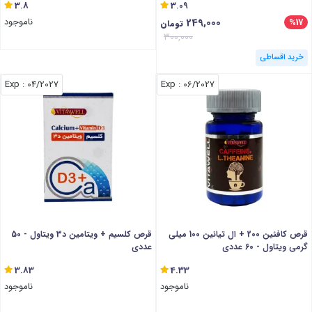
3.8
3.09
249,000
ناموجود
%17
تومان
300,000
خرید اقساطی
: Exp
04/2027
: Exp
06/2027
قرص کافئین 200 + ال تیانین 100 میلی
قرص کلسیم + ویتامین د3 ویتاول - 50
گرمی ویتاول - 60 عددی
عددی
3.83
4.33
ناموجود
ناموجود