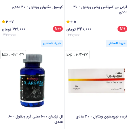
قرص بن کمپلکس پلاس ویتاول - 30
کپسول مگنیبان ویتاول - 30 عددی
عددی
3.47
4.5
199,000
340,000
%42
%19
تومان
تومان
346,000
420,000
خرید اقساطی
خرید اقساطی
: Exp
06/2027
: Exp
10/2027
قرص نورودینون ویتاول - 30 عددی
ال آرژیبان 1000 میلی گرم ویتاول - 60
عددی