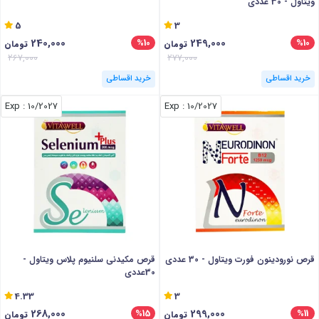
ویتاول - 30 عددی
5
3
240,000
249,000
%10
%10
تومان
تومان
267,000
277,000
خرید اقساطی
خرید اقساطی
: Exp
10/2027
: Exp
10/2027
قرص نورودینون فورت ویتاول - 30 عددی
قرص مکیدنی سلنیوم پلاس ویتاول -
30عددی
4.33
3
268,000
299,000
%15
%11
تومان
تومان