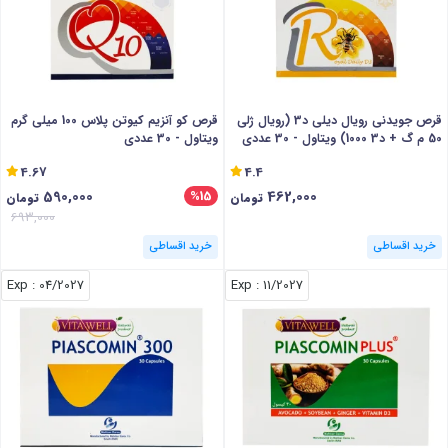
قرص جویدنی رویال دیلی د3 (رویال ژلی
قرص کو آنزیم کیوتن پلاس 100 میلی گرم
50 م گ + د3 1000) ویتاول - 30 عددی
ویتاول - 30 عددی
4.67
4.4
590,000
462,000
%15
تومان
تومان
693,000
خرید اقساطی
خرید اقساطی
: Exp
04/2027
: Exp
11/2027