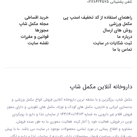
تلفن پشتیبانی
02128424575
Grape extract
100 mg
-
راهنمای استفاده از کد تخفیف اسنپ پی
خرید اقساطی
مکمل ورزشی
مجله مکمل شاپ
جدول ارزش غذایی محصول
روش های ارسال
مجوزها
درباره ما
قوانین و مقررات
ثبت شکایات در سایت
نقشه سایت
شربت مولتی ویتامین ویواکیدز مکملی برای کودکان
تماس با ما
است. این یک فرمول منحصر به فرد است که ویتامین
ها و مواد معدنی ضروری را که برای کودکان در حال
داروخانه آنلاین مکمل شاپ
رشد مهم هستند، تامین می کند. این فرمولاسیون از
سلامت چشم حمایت می کند و ویتامین ها و آنتی
مکمل شاپ، بزرگترین و با سابقه ترین داروخانه آنلاین فروش انواع مکمل ورزشی و
بدنسازی ایرانی و خارجی، مکمل های کودک و نوزاد، مکمل های تقویتی و دارای مجوز
اکسیدان ها را برای تقویت عملکرد سیستم ایمنی قوی
فروش اقلام غیر دارویی به شماره 143/1400/14113 از
سازمان غذا و دارو با رويکردی
نوين در فروش، فعاليت خود را آغاز کرده. فعاليت محوری ما به طور عمده فروش،
فراهم می کند.
مشاوره و اطلاع رسانی در مورد تمامی محصولات موجود در سایت می باشد. ما با پيش
روی قرار دادن سياست فروش محصولات دارای تاييديه از سازمان غذا و دارو و ارگان