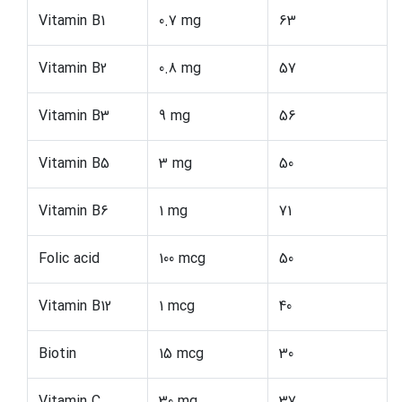
Vitamin B1
0.7 mg
63
Vitamin B2
0.8 mg
57
Vitamin B3
9 mg
56
Vitamin B5
3 mg
50
Vitamin B6
1 mg
71
Folic acid
100 mcg
50
Vitamin B12
1 mcg
40
Biotin
15 mcg
30
Vitamin C
30 mg
37