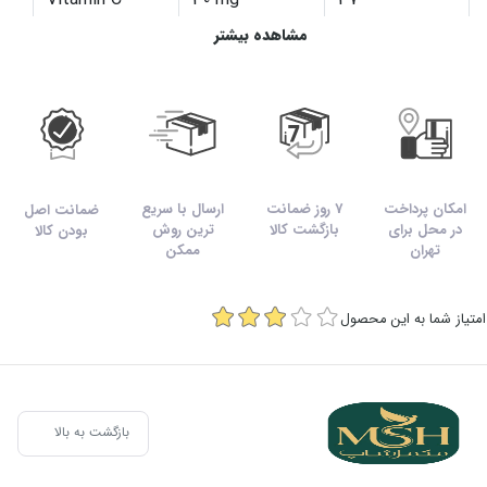
مشاهده بیشتر
Vitamin D3
200 IU
100
Vitamin E
10 mg
83
Vitamin K
37 mcg
49
امکان پرداخت
7 روز ضمانت
ارسال با سریع
ضمانت اصل
Magnesium
50 mg
13
در محل برای
بازگشت کالا
ترین روش
بودن کالا
تهران
ممکن
Selenium
20 mcg
36
امتیاز شما به این محصول
Iodine
60 mcg
40
Zinc
3 mg
30
بازگشت به بالا
Chromium
10 mcg
25