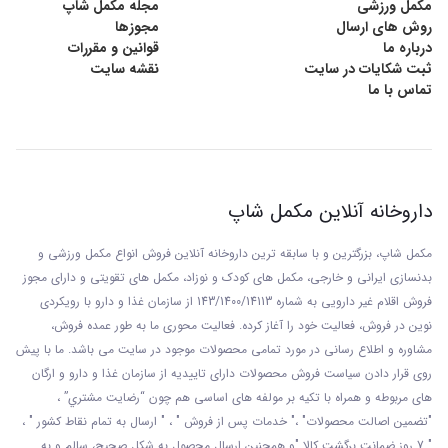
مکمل ورزشی
مجله مکمل شاپ
روش های ارسال
مجوزها
درباره ما
قوانین و مقررات
ثبت شکایات در سایت
نقشه سایت
تماس با ما
داروخانه آنلاین مکمل شاپ
مکمل شاپ، بزرگترین و با سابقه ترین داروخانه آنلاین فروش انواع مکمل ورزشی و
بدنسازی ایرانی و خارجی، مکمل های کودک و نوزاد، مکمل های تقویتی و دارای مجوز
فروش اقلام غیر دارویی به شماره 143/1400/14113 از
سازمان غذا و دارو با رويکردی
نوين در فروش، فعاليت خود را آغاز کرده. فعاليت محوری ما به طور عمده فروش،
مشاوره و اطلاع رسانی در مورد تمامی محصولات موجود در سایت می باشد. ما با پيش
روی قرار دادن سياست فروش محصولات دارای تاييديه از سازمان غذا و دارو و ارگان
های مربوطه و همراه با تکيه بر مولفه های اساسی هم چون “رضايت مشتري” ،
"تضمين اصالت محصولات" ،" خدمات پس از فروش " ، " ارسال به تمام نقاط کشور " ،
" 7 روز ضمانت برگشت کالا "و همچنين ارسال محصول به شکل صحيح، سالم و به