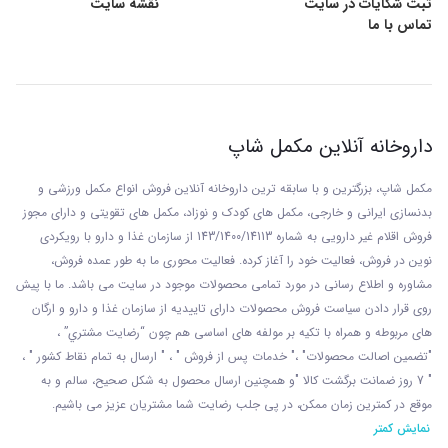
ثبت شکایات در سایت
نقشه سایت
تماس با ما
داروخانه آنلاین مکمل شاپ
مکمل شاپ، بزرگترین و با سابقه ترین داروخانه آنلاین فروش انواع مکمل ورزشی و
بدنسازی ایرانی و خارجی، مکمل های کودک و نوزاد، مکمل های تقویتی و دارای مجوز
فروش اقلام غیر دارویی به شماره 143/1400/14113 از
سازمان غذا و دارو با رويکردی
نوين در فروش، فعاليت خود را آغاز کرده. فعاليت محوری ما به طور عمده فروش،
مشاوره و اطلاع رسانی در مورد تمامی محصولات موجود در سایت می باشد. ما با پيش
روی قرار دادن سياست فروش محصولات دارای تاييديه از سازمان غذا و دارو و ارگان
های مربوطه و همراه با تکيه بر مولفه های اساسی هم چون “رضايت مشتري” ،
"تضمين اصالت محصولات" ،" خدمات پس از فروش " ، " ارسال به تمام نقاط کشور " ،
" 7 روز ضمانت برگشت کالا "و همچنين ارسال محصول به شکل صحيح، سالم و به
موقع در کمترين زمان ممکن، در پی جلب رضايت شما مشتريان عزیز می باشيم.
نمایش کمتر