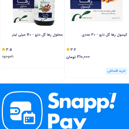
کپسول رها گل دارو - 30 عددی
محلول رها گل دارو - 120 میلی لیتر
3.5
3.4
210,000
ناموجود
تومان
خرید اقساطی