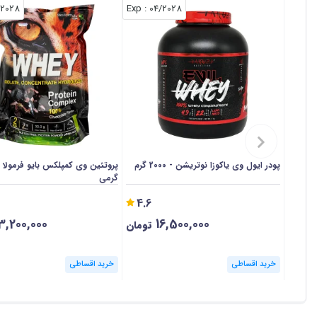
/2028
: Exp
04/2028
پودر ایول وی یاکوزا نوتریشن - 2000 گرم
گرمی
4.6
3,200,000
16,500,000
تومان
خرید اقساطی
خرید اقساطی