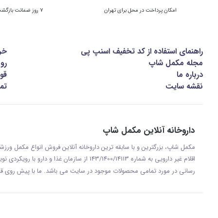
امکان پرداخت در محل برای تهران
7 روز ضمانت بازگشت کالا
راهنمای استفاده از کد تخفیف اسنپ پی
خر
مجله مکمل شاپ
رو
درباره ما
قوا
نقشه سایت
تما
داروخانه آنلاین مکمل شاپ
مکمل شاپ، بزرگترین و با سابقه ترین داروخانه آنلاین فروش انواع مکمل ور
اقلام غیر دارویی به شماره 143/1400/14113 از س
رسانی در مورد تمامی محصولات موجود در سایت می باشد. ما با پيش روی قر