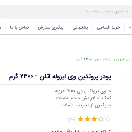
خرید اقساطی
پشتیبانی
پیگیری سفارش
تماس با ما
م
روتئین وی ایزوله اتلن - 2300 گرم
پودر پروتئین وی ایزوله اتلن - 2300 گرم
حاوی پروتئین وی 100% ایزوله
کمک به افزایش حجم عضلات
جلوگیری از تخریب عضلات
(70)
•
تنها 0 عدد در انبار باقی مانده