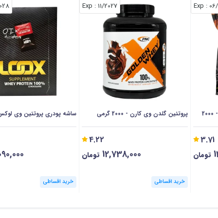
028
: Exp
11/2027
: Exp
06
پروتئین وی کمپلکس بایو فرمولا - 2000
پروتئین گلدن وی کارن - 2000 گرمی
ساشه پودری پروتئین وی لوکس - 10 ع
4.22
3.71
090,000
12,738,000
1
تومان
تومان
خرید اقساطی
خرید اقساطی