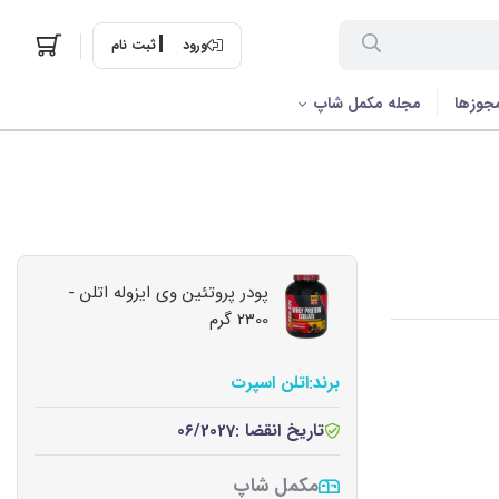
ورود
ثبت نام
جوزها
مجله مکمل شاپ
پودر پروتئین وی ایزوله اتلن -
2300 گرم
برند:
اتلن اسپرت
تاریخ انقضا :
06/2027
مکمل شاپ