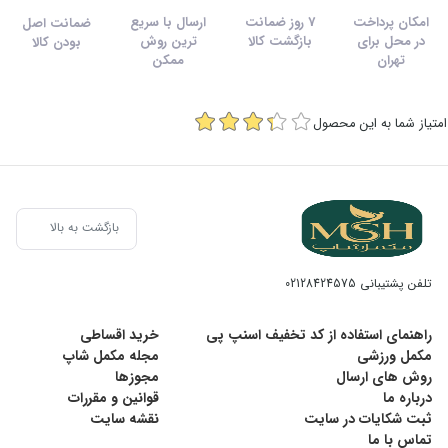
امکان پرداخت
7 روز ضمانت
ارسال با سریع
ضمانت اصل
در محل برای
بازگشت کالا
ترین روش
بودن کالا
تهران
ممکن
امتیاز شما به این محصول
بازگشت به بالا
تلفن پشتیبانی
02128424575
راهنمای استفاده از کد تخفیف اسنپ پی
خرید اقساطی
مکمل ورزشی
مجله مکمل شاپ
روش های ارسال
مجوزها
درباره ما
قوانین و مقررات
ثبت شکایات در سایت
نقشه سایت
تماس با ما