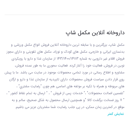
داروخانه آنلاین مکمل شاپ
مکمل شاپ، بزرگترین و با سابقه ترین داروخانه آنلاین فروش انواع مکمل ورزشی و
بدنسازی ایرانی و خارجی، مکمل های کودک و نوزاد، مکمل های تقویتی و دارای مجوز
فروش اقلام غیر دارویی به شماره 143/1400/14113 از
سازمان غذا و دارو با رويکردی
نوين در فروش، فعاليت خود را آغاز کرده. فعاليت محوری ما به طور عمده فروش،
مشاوره و اطلاع رسانی در مورد تمامی محصولات موجود در سایت می باشد. ما با پيش
روی قرار دادن سياست فروش محصولات دارای تاييديه از سازمان غذا و دارو و ارگان
های مربوطه و همراه با تکيه بر مولفه های اساسی هم چون “رضايت مشتري” ،
"تضمين اصالت محصولات" ،" خدمات پس از فروش " ، " ارسال به تمام نقاط کشور " ،
" 7 روز ضمانت برگشت کالا "و همچنين ارسال محصول به شکل صحيح، سالم و به
موقع در کمترين زمان ممکن، در پی جلب رضايت شما مشتريان عزیز می باشيم.
نمایش کمتر