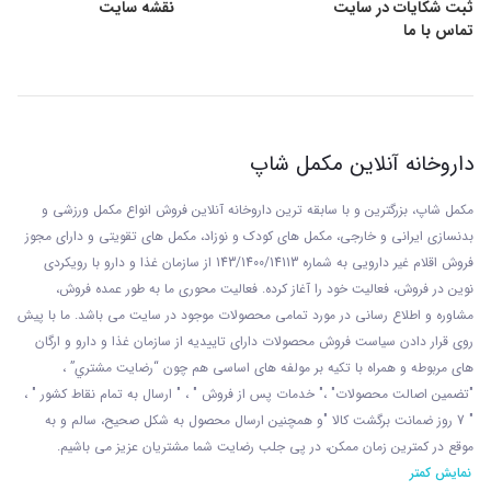
ثبت شکایات در سایت
نقشه سایت
تماس با ما
داروخانه آنلاین مکمل شاپ
مکمل شاپ، بزرگترین و با سابقه ترین داروخانه آنلاین فروش انواع مکمل ورزشی و
بدنسازی ایرانی و خارجی، مکمل های کودک و نوزاد، مکمل های تقویتی و دارای مجوز
فروش اقلام غیر دارویی به شماره 143/1400/14113 از
سازمان غذا و دارو با رويکردی
نوين در فروش، فعاليت خود را آغاز کرده. فعاليت محوری ما به طور عمده فروش،
مشاوره و اطلاع رسانی در مورد تمامی محصولات موجود در سایت می باشد. ما با پيش
روی قرار دادن سياست فروش محصولات دارای تاييديه از سازمان غذا و دارو و ارگان
های مربوطه و همراه با تکيه بر مولفه های اساسی هم چون “رضايت مشتري” ،
"تضمين اصالت محصولات" ،" خدمات پس از فروش " ، " ارسال به تمام نقاط کشور " ،
" 7 روز ضمانت برگشت کالا "و همچنين ارسال محصول به شکل صحيح، سالم و به
موقع در کمترين زمان ممکن، در پی جلب رضايت شما مشتريان عزیز می باشيم.
نمایش کمتر