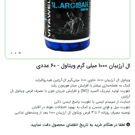
ال آرژیبان 1000 میلی گرم ویتاول - 60 عددی
ویتاول ال آرژیبان 1000، حاوی 1000 میلی‌گرم ال-آرژنین هیدروکلراید
کمک به عضله‌سازی بیشتر با افزایش سنتز هورمون رشد
تقویت تولید نیتریک اکسید (NO) و افزایش جریان خون با مصرف قرص ویتاول ال
آرژنین
حمایت از سیستم ایمنی با تقویت پاسخ ایمنی ذاتی
تقویت میل و قوای جنسی و کمک به بهبود اختلالات نعوظ در آقایان
توصیه مصرف روزانه 2 تا 3 قرص ویتاول ال آرژیبان 1000 بعد از وعده‌های غذایی
لطفا در هنگام خرید به تاریخ انقضای محصول دقت نمایید.