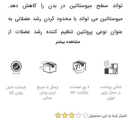
تواند سطح میوستاتین در بدن را کاهش دهد.
میوستاتین می‌ تواند با محدود کردن رشد عضلانی به
عنوان نوعی پروتئین تنظیم کننده رشد عضلات از
مشاهده بیشتر
هایپرتروفی جلوگیری نماید. هنگامی که کراتین
مونوهیدرات خالص مصرف می‌ کنید میوستاتین در بدن
مهار می‌ شود. به همین علت می‌ توان برای رشد
عضلات با کیفیت روی این اثرگذاری از کراتین حساب
امکان پرداخت
7 روز ضمانت
ارسال با سریع
ضمانت اصل
در محل برای
بازگشت کالا
ترین روش
بودن کالا
ویژه‌ ای باز کرد.
تهران
ممکن
مکمل ارائه شده توسط ژن استار دارای ۶۰ سروینگ ۵
امتیاز شما به این محصول