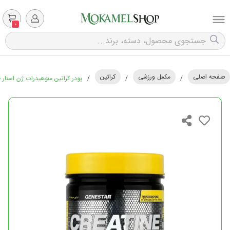
0
صفحه اصلی
مکمل ورزشی
کراتین
/
/
/
پودر کراتین منوهیدرات ژن استار - 300 گر