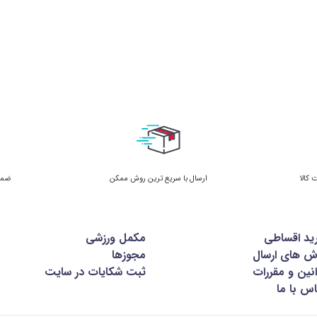
صفر
ثبت شده است. کربوهیدرات آن از
مالتودکسترین
تأم
‌عنوان منبع انرژی زودجذب استفاده می‌شود. نتیجه: انرژی بدون شیرینی آزارده
قرص مولتی ویتامین
ارسال با سریع ترین روش ممکن
ضمان
وعده‌های بزرگ مکمل‌های حجم، اگر لاکتوز داشته باشند تقریباً همیشه با نفخ و سنگینی همراه‌اند. فرمول Lactose Free کاله ا
ید اقساطی
مکمل ورزشی
ش های ارسال
مجوزها
نین و مقررات
ثبت شکایات در سایت
س با ما