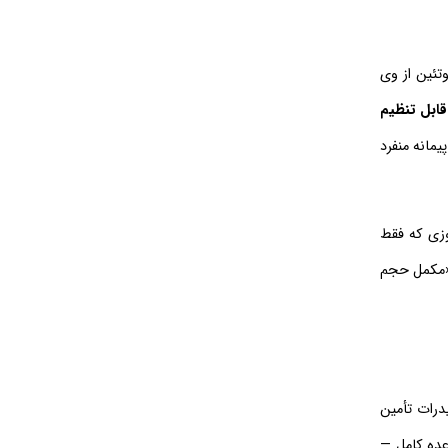
لیکو کاله است که در وعده کامل خود (۴ پیمانه / ۱۲۰ گرم)، ۴۶۰ کالری، ۴۸ گرم پروتئین از وی
 قابل تنظیم
توانید روزانه ۱ تا ۴ پیمانه (۳۰ تا ۱۲۰ گرم) بسته به میزان فعالیت خود مصرف کنید. بسته ۶۵۰ گرمی با طعم شکلات، معادل ۵ وعده کامل یا تا ۲۱ پیمانه منفرد
وزی که فقط
 «مکمل حجم
یدرات تأمین
ده کامل —