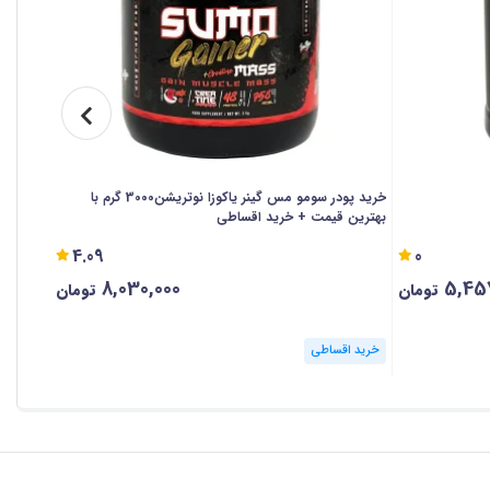
بردی که در
خرید پودر سومو مس گینر یاکوزا نوتریشن3000 گرم با
ساشه پودر
بهترین قیمت + خرید اقساطی
4.09
0
8,030,000
5,45
تومان
تومان
خرید اقساطی
خرید ا
ازی
استفاده