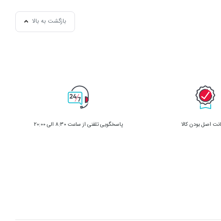
ین می‌شود؛
نده و بدون
بازگشت به بالا
بدن در دوره ساختن بافت جدید، مصرف ریزمغذی‌هایش هم بالا می‌رود. هر وعده کامل مس کاله شامل کلسیم ۶۰۰ میلی‌گرم، منیزیم، پتاسیم، ویتامین D، A، C، E و
کامل داخل
ت اصل بودن کالا
پاسخگویی تلفنی از ساعت 8:30 الی 20:00
ین مشکل را از ریشه حل کرده و همین دلیل