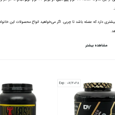
.
تری دارد که عضله باشد تا چربی. اگر می‌خواهید انواع محصولات این خانواده 
د.
مشاهده بیشتر
حصول نوشته شده: «روزانه ۱ تا ۴ پیمانه (۳۰ تا ۱۲۰ گرم) با توجه به میزان فعالیت خود مصرف نمایید.» این جمله کوتاه، انعطاف زی
کربوهیدرات
مناسب برای
: Exp
07/2028
~۱۶ گرم
میان‌وعده سبک، روزهای استراحت
~۳۲ گرم
تمرین متوسط، شروع دوره حجم