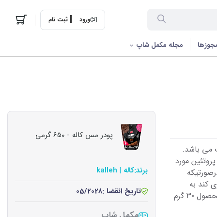
ورود
ثبت نام
جوزها
مجله مکمل شاپ
پودر مس کاله - 650 گرمی
ین + 60% کربوهیدرات می باشد.
پروتئین مورد
برند:
کاله | kalleh
رصورتیکه
ی کند به
تاریخ انقضا :
05/2028
افزایش وزن و حجم او کمک خواهد کرد. هر پیمانه از این محصول 30 گرم
مکمل شاپ