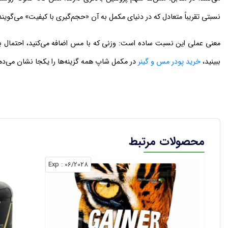
نسبتی تقریباً متعادل که در دنیای مکمل به آن «حجم‌گیری با کیفیت» می‌گویند
معنی عملی این نسبت ساده است: وزنی که با مس اضافه می‌کنید، احتمال بیش
ببینید،
خرید پودر مس و گینر
در مکمل شاپ همه گزینه‌ها را یکجا نشان می‌ده
ویژگی کلیدی: یک بسته، چهار سبک مصرف
روی بسته این م
جدول زیر نشان می‌دهد هر سطح دوز، چه چیزی به بدن شما می‌رساند:
محصولات مرتبط
تعداد پیمانه
مقدار پودر
کالری
پروتئین
: Exp
06/2028
۱ پیمانه
۳۰ گرم
~۱۱۵
~۱۲ گرم
۲ پیمانه
۶۰ گرم
~۲۳۰
~۲۴ گرم