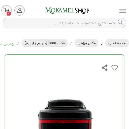
0
صفحه اصلی
مکمل ورزشی
مکمل bcaa (بی سی ای ای)
/
/
/
پودر بی سی ای ای (A