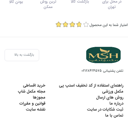
در محل برای
بازگشت کالا
ترین روش
بودن کالا
تهران
ممکن
امتیاز شما به این محصول
بازگشت به بالا
تلفن پشتیبانی
02128424575
راهنمای استفاده از کد تخفیف اسنپ پی
خرید اقساطی
مکمل ورزشی
مجله مکمل شاپ
روش های ارسال
مجوزها
درباره ما
قوانین و مقررات
ثبت شکایات در سایت
نقشه سایت
تماس با ما