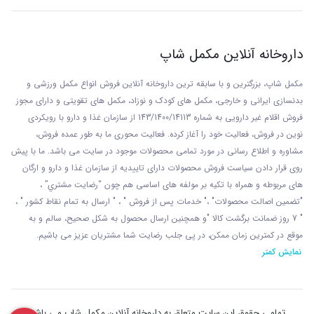
داروخانه آنلاین مکمل شاپ
مکمل شاپ، بزرگترین و با سابقه ترین داروخانه آنلاین فروش انواع مکمل ورزشی و
بدنسازی ایرانی و خارجی، مکمل های کودک و نوزاد، مکمل های تقویتی و دارای مجوز
فروش اقلام غیر دارویی به شماره 143/1400/14113 از
سازمان غذا و دارو با رويکردی
نوين در فروش، فعاليت خود را آغاز کرده. فعاليت محوری ما به طور عمده فروش،
مشاوره و اطلاع رسانی در مورد تمامی محصولات موجود در سایت می باشد. ما با پيش
روی قرار دادن سياست فروش محصولات دارای تاييديه از سازمان غذا و دارو و ارگان
های مربوطه و همراه با تکيه بر مولفه های اساسی هم چون “رضايت مشتري” ،
"تضمين اصالت محصولات" ،" خدمات پس از فروش " ، " ارسال به تمام نقاط کشور " ،
" 7 روز ضمانت برگشت کالا "و همچنين ارسال محصول به شکل صحيح، سالم و به
موقع در کمترين زمان ممکن، در پی جلب رضايت شما مشتريان عزیز می باشيم.
نمایش کمتر
تمامی حقوق این سایت متعلق به داروخانه آنلاین مکمل شاپ می باشد