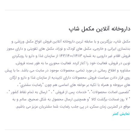
داروخانه آنلاین مکمل شاپ
مکمل شاپ، بزرگترین و با سابقه ترین داروخانه آنلاین فروش انواع مکمل ورزشی و
بدنسازی ایرانی و خارجی، مکمل های کودک و نوزاد، مکمل های تقویتی و دارای مجوز
فروش اقلام غیر دارویی به شماره 143/1400/14113 از
سازمان غذا و دارو با رويکردی
نوين در فروش، فعاليت خود را آغاز کرده. فعاليت محوری ما به طور عمده فروش،
مشاوره و اطلاع رسانی در مورد تمامی محصولات موجود در سایت می باشد. ما با پيش
روی قرار دادن سياست فروش محصولات دارای تاييديه از سازمان غذا و دارو و ارگان
های مربوطه و همراه با تکيه بر مولفه های اساسی هم چون “رضايت مشتري” ،
"تضمين اصالت محصولات" ،" خدمات پس از فروش " ، " ارسال به تمام نقاط کشور " ،
" 7 روز ضمانت برگشت کالا "و همچنين ارسال محصول به شکل صحيح، سالم و به
موقع در کمترين زمان ممکن، در پی جلب رضايت شما مشتريان عزیز می باشيم.
نمایش کمتر