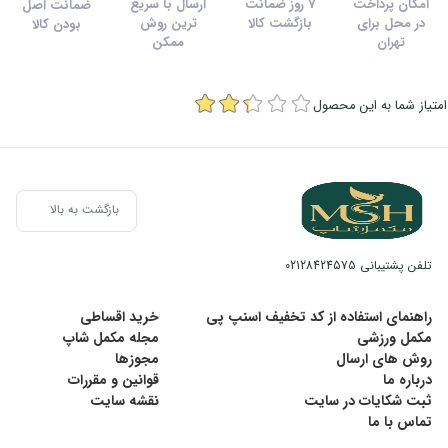
امکان پرداخت
7 روز ضمانت
ارسال با سریع
ضمانت اصل
در محل برای
بازگشت کالا
ترین روش
بودن کالا
تهران
ممکن
امتیاز شما به این محصول
بازگشت به بالا
تلفن پشتیبانی
02128424575
راهنمای استفاده از کد تخفیف اسنپ پی
خرید اقساطی
مکمل ورزشی
مجله مکمل شاپ
روش های ارسال
مجوزها
درباره ما
قوانین و مقررات
ثبت شکایات در سایت
نقشه سایت
تماس با ما