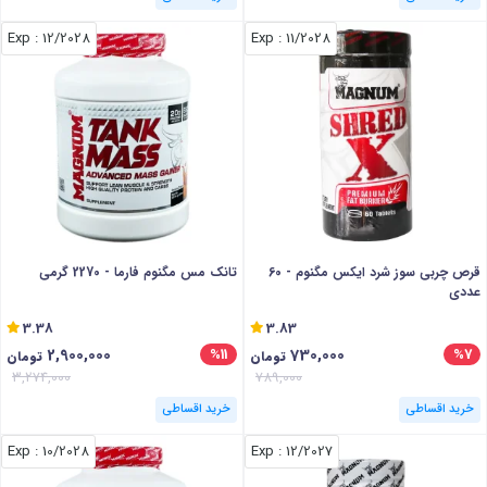
: Exp
12/2028
: Exp
11/2028
قرص چربی سوز شرد ایکس مگنوم - 60
تانک مس مگنوم فارما - 2270 گرمی
عددی
3.38
3.83
2,900,000
730,000
%11
%7
تومان
تومان
3,274,000
789,000
خرید اقساطی
خرید اقساطی
: Exp
10/2028
: Exp
12/2027