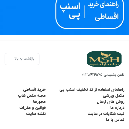
بازگشت به بالا
تلفن پشتیبانی
02128424575
راهنمای استفاده از کد تخفیف اسنپ پی
خرید اقساطی
مکمل ورزشی
مجله مکمل شاپ
روش های ارسال
مجوزها
درباره ما
قوانین و مقررات
ثبت شکایات در سایت
نقشه سایت
تماس با ما