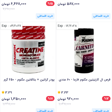
6,468,000
587,000
%15
تومان
تومان
7,610,000
خرید اقساطی
خرید اقساطی
: Exp
04/2027
: Exp
12/2028
قرص ال کارنیتین مگنوم فارما - 60 عددی
پودر کراتین + بتاآلانین مگنوم - 250 گرم
3.39
3.33
1,350,000
920,000
%18
%12
تومان
تومان
1,648,000
1,048,000
خرید اقساطی
خرید اقساطی