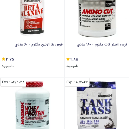
قرص آمینو کات مگنوم - 180 عددی
قرص بتا آلانین مگنوم - 60 عددی
3.75
2.85
ناموجود
ناموجود
: Exp
04/2028
: Exp
10/2027