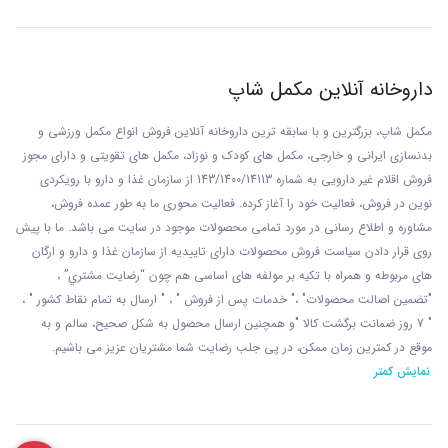
داروخانه آنلاین مکمل شاپ
مکمل شاپ، بزرگترین و با سابقه ترین داروخانه آنلاین فروش انواع مکمل ورزشی و
بدنسازی ایرانی و خارجی، مکمل های کودک و نوزاد، مکمل های تقویتی و دارای مجوز
فروش اقلام غیر دارویی به شماره 143/1400/14113 از
سازمان غذا و دارو با رويکردی
نوين در فروش، فعاليت خود را آغاز کرده. فعاليت محوری ما به طور عمده فروش،
مشاوره و اطلاع رسانی در مورد تمامی محصولات موجود در سایت می باشد. ما با پيش
روی قرار دادن سياست فروش محصولات دارای تاييديه از سازمان غذا و دارو و ارگان
های مربوطه و همراه با تکيه بر مولفه های اساسی هم چون “رضايت مشتري” ،
"تضمين اصالت محصولات" ،" خدمات پس از فروش " ، " ارسال به تمام نقاط کشور " ،
" 7 روز ضمانت برگشت کالا "و همچنين ارسال محصول به شکل صحيح، سالم و به
موقع در کمترين زمان ممکن، در پی جلب رضايت شما مشتريان عزیز می باشيم.
نمایش کمتر