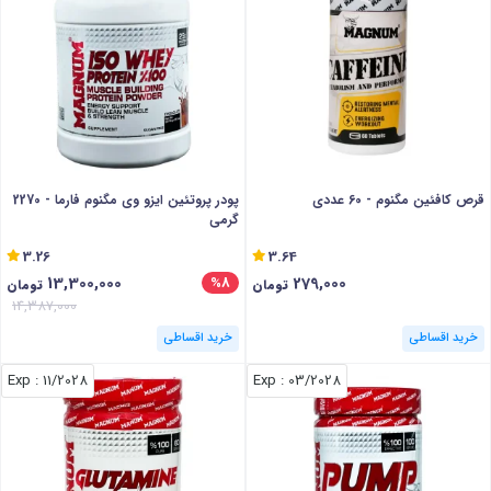
قرص کافئین مگنوم - 60 عددی
پودر پروتئین ایزو وی مگنوم فارما - 2270
گرمی
3.26
3.64
13,300,000
279,000
%8
تومان
تومان
14,387,000
خرید اقساطی
خرید اقساطی
: Exp
11/2028
: Exp
03/2028