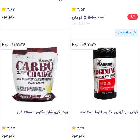
3.67
3.52
5,550,000
ناموجود
%11
تومان
6,268,000
خرید اقساطی
: Exp
10/2026
: Exp
04/2027
قرص ال-آرژنین مگنوم فارما - 60 عدد
پودر کربو شارژ مگنوم - 4500 گرم
3.87
3.29
ناموجود
ناموجود