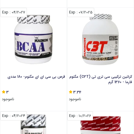
: Exp
04/2027
: Exp
07/2025
کراتین ترکیبی سی تری تی (C3T) مگنوم
قرص بی سی ای ای مگنوم- 180 عددی
فارما - 1360 گرم
3
3.34
ناموجود
ناموجود
: Exp
۰۴/2024
: Exp
10/2026