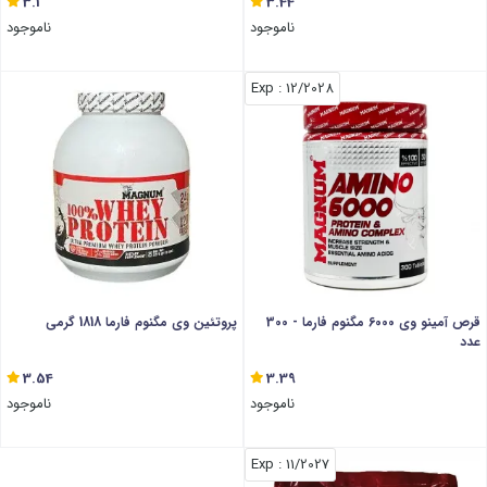
3.1
3.44
ناموجود
ناموجود
: Exp
12/2028
قرص آمینو وی 6000 مگنوم فارما - 300
پروتئین وی مگنوم فارما 1818 گرمی
عدد
3.54
3.39
ناموجود
ناموجود
: Exp
11/2027