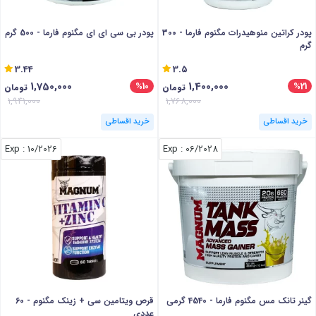
پودر کراتین منوهیدرات مگنوم فارما - 300
پودر بی سی ای ای مگنوم فارما - 500 گرم
گرم
3.44
3.5
1,750,000
1,400,000
%10
%21
تومان
تومان
1,941,000
1,768,000
خرید اقساطی
خرید اقساطی
: Exp
10/2026
: Exp
06/2028
گینر تانک مس مگنوم فارما - 4540 گرمی
قرص ویتامین سی + زینک مگنوم - 60
عددی