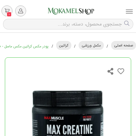
0
صفحه اصلی
مکمل ورزشی
کراتین
/
/
/
پودر مکس کراتین مکس ماسل - 250 گرم