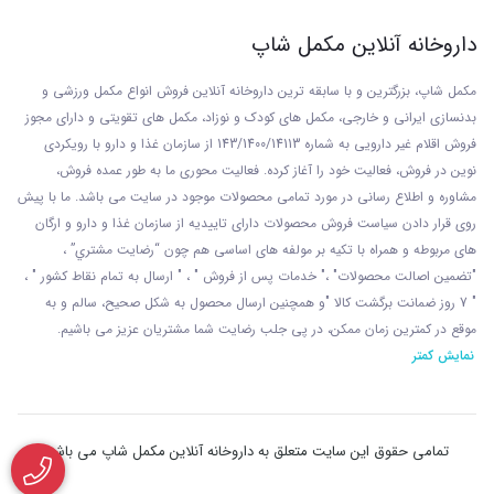
باعث افزایش قدرت و استقامت حین تمرین، افزایش
داروخانه آنلاین مکمل شاپ
حجم عضلانی و آب رسانی به فیبر عضلانی خواهد شد.
مکمل شاپ، بزرگترین و با سابقه ترین داروخانه آنلاین فروش انواع مکمل ورزشی و
بدنسازی ایرانی و خارجی، مکمل های کودک و نوزاد، مکمل های تقویتی و دارای مجوز
آب رسانی بهتر به عضلات باعث می شود حجم عضلات
فروش اقلام غیر دارویی به شماره 143/1400/14113 از
سازمان غذا و دارو با رويکردی
نوين در فروش، فعاليت خود را آغاز کرده. فعاليت محوری ما به طور عمده فروش،
افراد افزایش یافته و فیبر های عضلانی سریع تر
مشاوره و اطلاع رسانی در مورد تمامی محصولات موجود در سایت می باشد. ما با پيش
روی قرار دادن سياست فروش محصولات دارای تاييديه از سازمان غذا و دارو و ارگان
ریکاوری شوند.
های مربوطه و همراه با تکيه بر مولفه های اساسی هم چون “رضايت مشتري” ،
"تضمين اصالت محصولات" ،" خدمات پس از فروش " ، " ارسال به تمام نقاط کشور " ،
مزایا و نقاط مثبت مکس کراتین مکس ماسل 250 گرم
" 7 روز ضمانت برگشت کالا "و همچنين ارسال محصول به شکل صحيح، سالم و به
موقع در کمترين زمان ممکن، در پی جلب رضايت شما مشتريان عزیز می باشيم.
این محصول مزایا و ویژگی های مثبت فراوانی دارد که
نمایش کمتر
در ادامه به برخی از مهم ترین این موارد اشاره خواهیم
تمامی حقوق این سایت متعلق به داروخانه آنلاین مکمل شاپ می باشد
کرد: