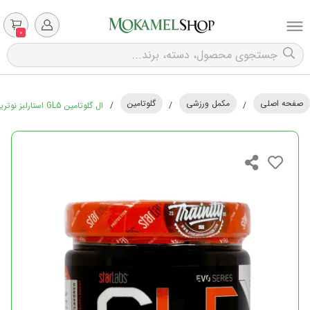
0
صفحه اصلی
مکمل ورزشی
گلوتامین
/
/
/
ال گلوتامین GL5 استارلبز نوتریشن - 300 گرم