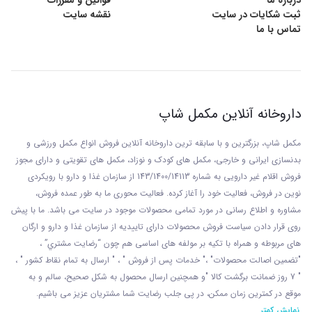
درباره ما
قوانین و مقررات
ثبت شکایات در سایت
نقشه سایت
تماس با ما
داروخانه آنلاین مکمل شاپ
مکمل شاپ، بزرگترین و با سابقه ترین داروخانه آنلاین فروش انواع مکمل ورزشی و
بدنسازی ایرانی و خارجی، مکمل های کودک و نوزاد، مکمل های تقویتی و دارای مجوز
فروش اقلام غیر دارویی به شماره 143/1400/14113 از
سازمان غذا و دارو با رويکردی
نوين در فروش، فعاليت خود را آغاز کرده. فعاليت محوری ما به طور عمده فروش،
مشاوره و اطلاع رسانی در مورد تمامی محصولات موجود در سایت می باشد. ما با پيش
روی قرار دادن سياست فروش محصولات دارای تاييديه از سازمان غذا و دارو و ارگان
های مربوطه و همراه با تکيه بر مولفه های اساسی هم چون “رضايت مشتري” ،
"تضمين اصالت محصولات" ،" خدمات پس از فروش " ، " ارسال به تمام نقاط کشور " ،
" 7 روز ضمانت برگشت کالا "و همچنين ارسال محصول به شکل صحيح، سالم و به
موقع در کمترين زمان ممکن، در پی جلب رضايت شما مشتريان عزیز می باشيم.
نمایش کمتر