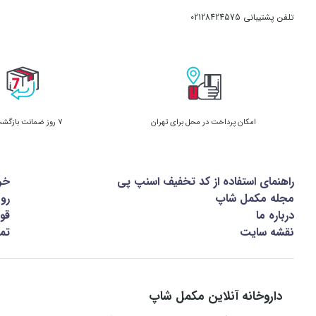
تلفن پشتیبانی
02128424575
امکان پرداخت در محل برای تهران
7 روز ضمانت بازگشت کالا
راهنمای استفاده از کد تخفیف اسنپ پی
خر
مجله مکمل شاپ
رو
درباره ما
قوا
نقشه سایت
تما
داروخانه آنلاین مکمل شاپ