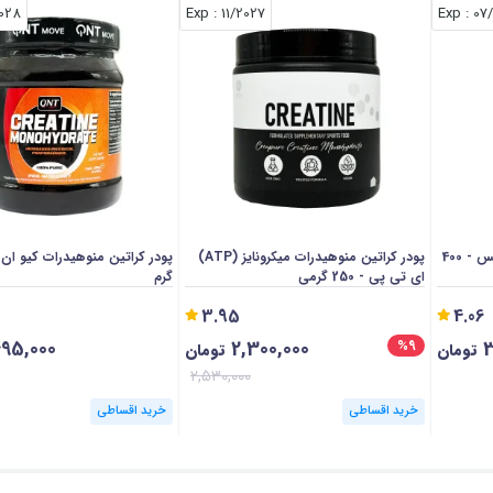
028
: Exp
11/2027
: Exp
07
پودر کراتین منوهیدرات مایوجنیکس - 400
پودر کراتین منوهیدرات میکرونایز (ATP)
ای تی پی - 250 گرمی
گرم
3.95
4.06
495,000
2,300,000
3
%9
تومان
تومان
2,530,000
خرید اقساطی
خرید اقساطی