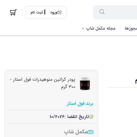
ورود
ثبت نام
جوزها
مجله مکمل شاپ
پودر کراتین منوهیدرات فول استار -
300 گرم
برند:
فول استار
تاریخ انقضا :
10/2026
مکمل شاپ