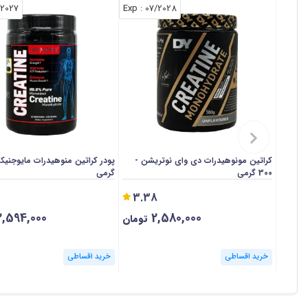
/2027
: Exp
07/2028
کراتین مونوهیدرات دی وای نوتریشن -
300 گرمی
گرمی
3.38
,594,000
2,580,000
تومان
خرید اقساطی
خرید اقساطی