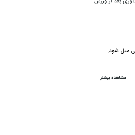
وری بعد از ورزش
مشاهده بیشتر
مت، تناسب اندام و ارتقای عملکرد ورزشی ایفا می‌کند. دری
م برای رسیدن به این اهداف ضروری هستند.