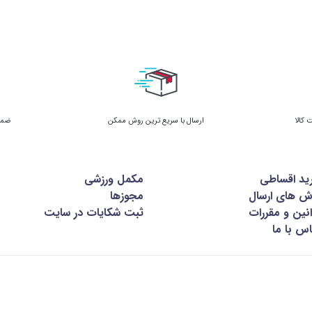
 گروهی از آمینو اسیدهای ضروری می‌باشند که بدن قادر به ساخت آن‌ها نیست.
یت رشد عضلانی و در نتیجه بهبود عملکرد ورزشی موثر هست
حاوی آمینو اسیدهای شاخه‌دار لوسین، ایزولوسین و والین به‌همراه ویتا
ضلات در ورزشکاران کمک می‌کند.
ارسال با سریع ترین روش ممکن
ضمان
ای مسئول ساخت عضلات، در سنتز پروتئین و عضله‌سازی نقش
ید اقساطی
مکمل ورزشی
ش های ارسال
مجوزها
نین و مقررات
ثبت شکایات در سایت
BCAA بجای کبد، در عضلات شکسته می‌شود. به همین دلیل نقش مهمی در تولید ان
س با ما
ز آسیب و بهبود ریکاوری بعد از ورزش کمک می‌کنند.
جه انرژی‌زایی و تنظیم قند خون کمک می‌کنند.