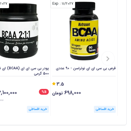
/2027
: Exp
11/2027
قرص بی سی ای ای نوتراسن - 90 عددی
پودر بی سی ای ا
500 گرمی
3.5
,100,000
698,000
%11
تومان
00
خرید اقساطی
خرید اقساطی