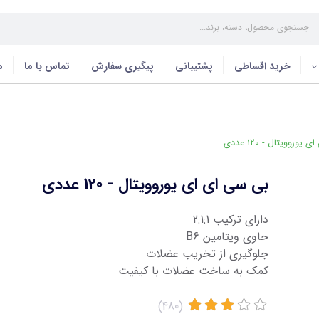
خرید اقساطی
پشتیبانی
پیگیری سفارش
تماس با ما
م
وروویتال - 120 عددی
بی سی ای ای یوروویتال - 120 عددی
دارای ترکیب 2:1:1
حاوی ویتامین B6
جلوگیری از تخریب عضلات
کمک به ساخت عضلات با کیفیت
(480)