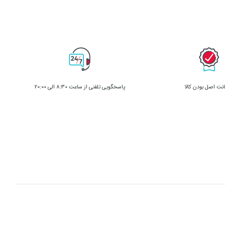
 این آمینو
ند.
قرص
مین B6، کلسیم و فسفر است که به
ت اصل بودن کالا
پاسخگویی تلفنی از ساعت 8:30 الی 20:00
 دارند.
رژی عضلانی