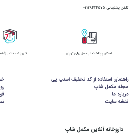
آمینو اسیدهای شاخه‌دار (BCAA)
تلفن پشتیبانی
02128424575
اسیدها شامل لوسین، ایزولوسین و والین است که در تقو
BCAA یوروویتال
پروتئین‌سازی، افزایش توده عضلانی و جلوگیری از تحلیل ع
امکان پرداخت در محل برای تهران
7 روز ضمانت بازگشت کالا
BCAA:
آمینو اسیدهای شاخه‌دار از طریق فعالسازی آنزیم‌ه
راهنمای استفاده از کد تخفیف اسنپ پی
خر
مکمل BCAA به‌دلیل داشتن محتوای بالاتر لوسین، در افزایش توده عضلانی موثر است.
مجله مکمل شاپ
رو
درباره ما
قوا
برخلاف سایر آمینو اسیدها 
نقشه سایت
تما
حین ورزش ایفا می‌کند.
این آمینو اسیدها به کاهش دردهای عضلانی، جلوگیری ا
BCAA باعث کاهش احساس خستگی ذهنی و جسمی حین ورزش می‌شود.
داروخانه آنلاین مکمل شاپ
این آمینو اسیدها به دریافت قند توسط سلول‌ها، در نتی