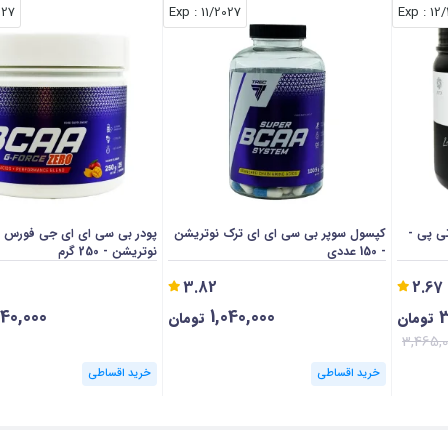
027
: Exp
11/2027
: Exp
12
ی (BCAA) ای تی پی -
کپسول سوپر بی سی ای ای ترک نوتریشن
پودر بی سی ای ای جی فورس ز
- 150 عددی
نوتریشن - 250 گرم
3.82
2.67
940,000
1,040,000
3
تومان
تومان
3,465,0
خرید اقساطی
خرید اقساطی