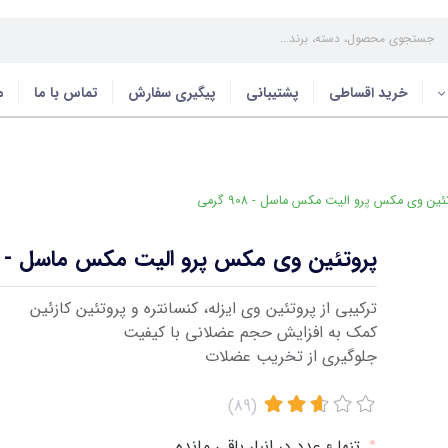
خرید اقساطی
پشتیبانی
پیگیری سفارش
تماس با ما
م
ین وی مکس پرو الیت مکس ماسل - 908 گرمی
پروتئین وی مکس پرو الیت مکس ماسل - 908 گرمی
ترکیبی از پروتئین وی ایزله، کنسانتره و پروتئین کازئین
کمک به افزایش حجم عضلانی با کیفیت
جلوگیری از تخریب عضلات
(89)
•
تنها 0 عدد در انبار باقی مانده