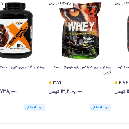
027
: Exp
06/2028
: Exp
04
پروتئین وی کمپلکس بایو فرمولا - 2000
پروتئین گلدن وی کارن - 2000 گرمی
گرمی
3.71
4.56
,738,000
13,200,000
1
تومان
تومان
خرید اقساطی
خرید اقساطی