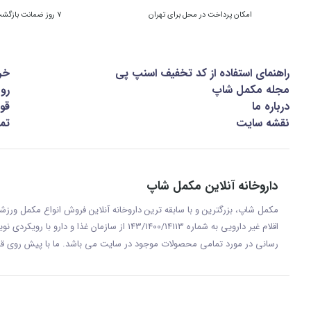
امکان پرداخت در محل برای تهران
7 روز ضمانت بازگشت کالا
راهنمای استفاده از کد تخفیف اسنپ پی
خر
مجله مکمل شاپ
رو
درباره ما
قوا
نقشه سایت
تما
داروخانه آنلاین مکمل شاپ
مکمل شاپ، بزرگترین و با سابقه ترین داروخانه آنلاین فروش انواع مکمل ور
اقلام غیر دارویی به شماره 143/1400/14113 از س
رسانی در مورد تمامی محصولات موجود در سایت می باشد. ما با پيش روی قر