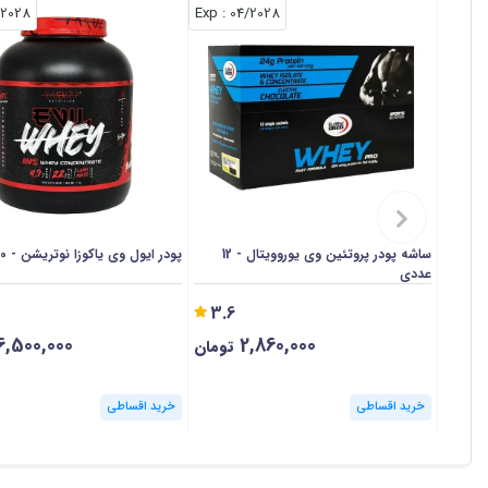
/2028
: Exp
04/2028
ساشه پودر پروتئین وی یوروویتال - 12
پودر ایول وی یاکوزا نوتریشن - 2000 گرم
عددی
3.6
6,500,000
2,860,000
تومان
خرید اقساطی
خرید اقساطی