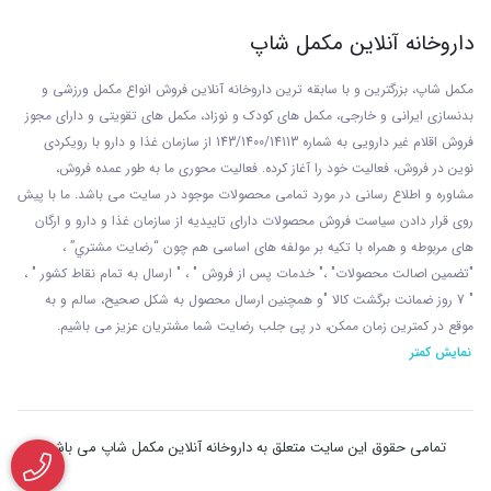
ورزشکاران برای حفظ کیفیت عضلات خود و جلوگیری
داروخانه آنلاین مکمل شاپ
از تخریب آن ها باید در کنار استفاده از رژیم غذایی
مکمل شاپ، بزرگترین و با سابقه ترین داروخانه آنلاین فروش انواع مکمل ورزشی و
بدنسازی ایرانی و خارجی، مکمل های کودک و نوزاد، مکمل های تقویتی و دارای مجوز
مناسب و انجام تمرینات اصولی، مصرف مکمل‌ های
فروش اقلام غیر دارویی به شماره 143/1400/14113 از
سازمان غذا و دارو با رويکردی
نوين در فروش، فعاليت خود را آغاز کرده. فعاليت محوری ما به طور عمده فروش،
بدنسازی را نیز در دستور کار داشته باشند. گلوتامین به
مشاوره و اطلاع رسانی در مورد تمامی محصولات موجود در سایت می باشد. ما با پيش
روی قرار دادن سياست فروش محصولات دارای تاييديه از سازمان غذا و دارو و ارگان
عنوان یکی از اسید آمینه های غیر ضروری تاثیر زیادی
های مربوطه و همراه با تکيه بر مولفه های اساسی هم چون “رضايت مشتري” ،
"تضمين اصالت محصولات" ،" خدمات پس از فروش " ، " ارسال به تمام نقاط کشور " ،
در جلوگیری از تخریب عضلات دارد. پس از انجام
" 7 روز ضمانت برگشت کالا "و همچنين ارسال محصول به شکل صحيح، سالم و به
موقع در کمترين زمان ممکن، در پی جلب رضايت شما مشتريان عزیز می باشيم.
تمرینات سنگین این مکمل وارد عمل شده و می‌ تواند
نمایش کمتر
به حفظ کیفیت عضلات کمک کند. با توجه به اینکه
گلوتامین یک مکمل کامل است، حجم سلول‌ های
تمامی حقوق این سایت متعلق به داروخانه آنلاین مکمل شاپ می باشد