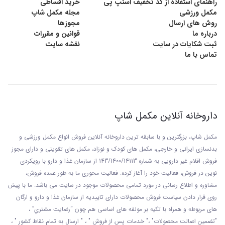
راهنمای استفاده از کد تخفیف اسنپ پی
خرید اقساطی
مکمل ورزشی
مجله مکمل شاپ
روش های ارسال
مجوزها
درباره ما
قوانین و مقررات
ثبت شکایات در سایت
نقشه سایت
تماس با ما
داروخانه آنلاین مکمل شاپ
مکمل شاپ، بزرگترین و با سابقه ترین داروخانه آنلاین فروش انواع مکمل ورزشی و
بدنسازی ایرانی و خارجی، مکمل های کودک و نوزاد، مکمل های تقویتی و دارای مجوز
فروش اقلام غیر دارویی به شماره 143/1400/14113 از
سازمان غذا و دارو با رويکردی
نوين در فروش، فعاليت خود را آغاز کرده. فعاليت محوری ما به طور عمده فروش،
مشاوره و اطلاع رسانی در مورد تمامی محصولات موجود در سایت می باشد. ما با پيش
روی قرار دادن سياست فروش محصولات دارای تاييديه از سازمان غذا و دارو و ارگان
های مربوطه و همراه با تکيه بر مولفه های اساسی هم چون “رضايت مشتري” ،
"تضمين اصالت محصولات" ،" خدمات پس از فروش " ، " ارسال به تمام نقاط کشور " ،