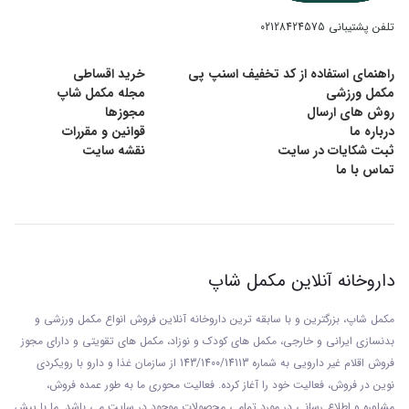
پودر مکمل گلوتامین طعم‌ دار نوتریمد
۴۰۰
گرمی
تلفن پشتیبانی
02128424575
راهنمای استفاده از کد تخفیف اسنپ پی
خرید اقساطی
مکمل گلوتامین طعم‌ دار 400 گرمی نوتریمد حاوی 100%
مکمل ورزشی
مجله مکمل شاپ
روش های ارسال
مجوزها
پودر گلوتامین خالص می باشد. این مکمل جهت
درباره ما
قوانین و مقررات
ثبت شکایات در سایت
نقشه سایت
مصرف بهتر و دلچسب تر حاوی طعم دهنده لذیذ نیز
تماس با ما
می باشد. در هر پیمانه از این مکمل ۵ گرم ال گلوتامین
وجود دارد.
داروخانه آنلاین مکمل شاپ
نقش گلوتامین در ورزش و بدنسازی
مکمل شاپ، بزرگترین و با سابقه ترین داروخانه آنلاین فروش انواع مکمل ورزشی و
بدنسازی ایرانی و خارجی، مکمل های کودک و نوزاد، مکمل های تقویتی و دارای مجوز
در دنیای بدنسازی مکمل‌ های مختلفی برای عضله‌
فروش اقلام غیر دارویی به شماره 143/1400/14113 از
سازمان غذا و دارو با رويکردی
نوين در فروش، فعاليت خود را آغاز کرده. فعاليت محوری ما به طور عمده فروش،
سازی مانند
مکمل پروتئین وی
،
مکمل گینر افزایش وزن
مشاوره و اطلاع رسانی در مورد تمامی محصولات موجود در سایت می باشد. ما با پيش