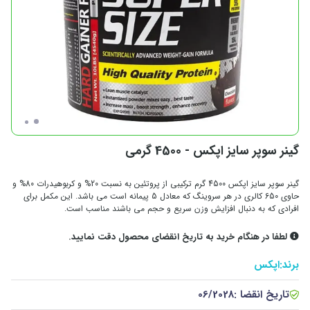
گینر سوپر سایز اپکس - 4500 گرمی
گینر سوپر سایز اپکس 4500 گرم ترکیبی از پروتئین به نسبت 20% و کربوهیدرات 80% و
حاوی 650 کالری در هر سروینگ که معادل 5 پیمانه است می باشد. این مکمل برای
افرادی که به دنبال افزایش وزن سریع و حجم می باشند مناسب است.
لطفا در هنگام خرید به تاریخ انقضای محصول دقت نمایید.
برند:
اپکس
تاریخ انقضا :
06/2028