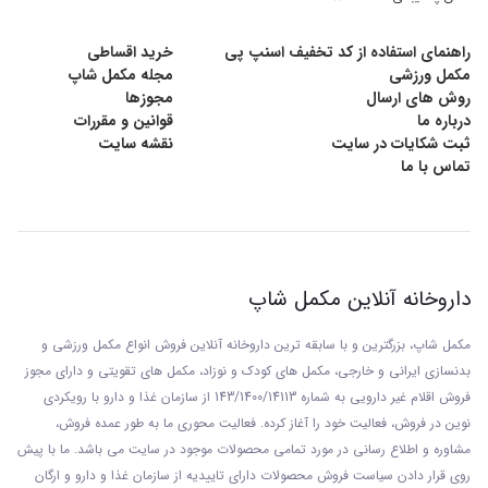
32 گرم پروتئین نیز وجود دارد. چنین ترکیبی، سوپر سایز اپکس را در گروه
گینرهای کربوهیدرات‌محور قرار می‌دهد.
راهنمای استفاده از کد تخفیف اسنپ پی
خرید اقساطی
مکمل ورزشی
مجله مکمل شاپ
روش های ارسال
مجوزها
هدف اصلی این محصول، افزایش پروتئین خالص با حداقل کالری نیست.
درباره ما
قوانین و مقررات
ثبت شکایات در سایت
نقشه سایت
ورزشکاری که فقط برای تکمیل پروتئین روزانه به مکمل نیاز دارد، معمولاً با
تماس با ما
یک
مکمل وی اصلی و اقتصادی
انتخاب منعطف‌تری خواهد داشت. در
مقابل، فردی که به‌سختی وارد مازاد کالری می‌شود، می‌تواند از یک گینر
پرانرژی برای آسان‌تر شدن روند وزن‌گیری استفاده کند.
داروخانه آنلاین مکمل شاپ
ترکیبات غذایی هر وعده از سوپر سایز 4.5 کیلویی اپکس
مکمل شاپ، بزرگترین و با سابقه ترین داروخانه آنلاین فروش انواع مکمل ورزشی و
اطلاعات زیر مستقیماً از جدول ارزش غذایی تصویر محصول استخراج شده
بدنسازی ایرانی و خارجی، مکمل های کودک و نوزاد، مکمل های تقویتی و دارای مجوز
فروش اقلام غیر دارویی به شماره 143/1400/14113 از سازمان غذا و دارو با رويکردی
است:
نوين در فروش، فعاليت خود را آغاز کرده. فعاليت محوری ما به طور عمده فروش،
مشاوره و اطلاع رسانی در مورد تمامی محصولات موجود در سایت می باشد. ما با پيش
با 600 میلی‌لیتر
با 600 میلی‌لیتر شیر کم‌چرب
روی قرار دادن سياست فروش محصولات دارای تاييديه از سازمان غذا و دارو و ارگان