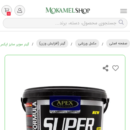
0
صفحه اصلی
مکمل ورزشی
گینر (افزایش وزن)
/
/
/
گینر سوپر سایز اپکس - 4500 گ