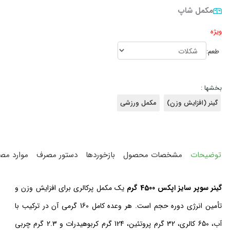
مکمل شاپ
ویژه
طعم:
بخشها :
گینر (افزایش وزن)
مکمل ورزشی
توضیحات
مشخصات محصول
بازخوردها
دستور مصرف
موارد مص
گینر سوپر سایز اپکس 4500 گرم
یک مکمل پرکالری برای افزایش وزن و
تأمین انرژی دوره حجم است. هر وعده کامل 160 گرمی آن در ترکیب با
آب، 650 کالری، 32 گرم پروتئین، 124 گرم کربوهیدرات و 2.3 گرم چربی