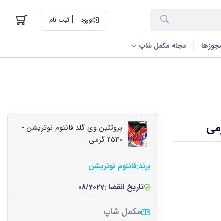
ورود
ثبت نام
جوزها
مجله مکمل شاپ
پروتئین وی گلد فانتوم نوتریشن -
4540 گرمی
برند:
فانتوم نوتریشن
تاریخ انقضا :
08/2027
مکمل شاپ