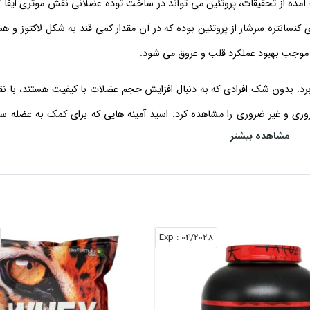
ه از تحقیقات، پروتئین می‌ تواند در ساخت توده عضلانی نقش موثری ایفا کن
کنسانتره سرشار از پروتئین بوده که در آن مقدار کمی قند به شکل لاکتوز و هم
 موجب بهبود عملکرد قلب و عروق می‌ شود.
ام برد. بدون شک افرادی که به دنبال افزایش حجم عضلات با کیفیت هستند، با ن
روری و غیر ضروری را مشاهده کرد. اسید آمینه‌ هایی که برای کمک به عضله‌ س
مشاهده بیشتر
ئین وی به گونه‌ ای است که می‌ توان در تمام دوره‌ های ورزشی از آن استفاده 
پروتئین وی کمک می‌ کند تا بدون اینکه فرد چاق به نظر برسد، عضلاتی با کیفیت داشته باشد. وجود BCAA در مکمل‌ های پروتئین وی نی
آمینو اسیدهای شاخه‌ دار یا بی‌ سی‌ ا‌ی ای روند ریکاوری عضلات را نیز سرعت
م عضلات بدون توده چربی است. در مکمل‌ های پروتئین وی می‌ توان وی کنسا
: Exp
04/2028
قایان، بانوان نیز می‌ توانند پس از مشورت با پزشک و مربی ورزشی از مکمل 