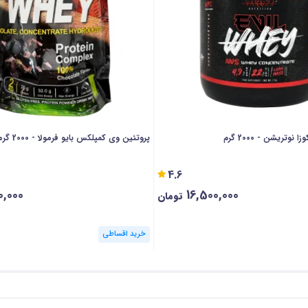
رمی
پودر پروتئین Whey GOLD فانتوم نوتریشن یک مکمل عالی بوده که در هر پیمانه ۶۸ گرمی از آن می‌ توان ۴۰ گرم پروتئین وی خالص را 
ناسب باشد. با هدف بالا بردن کیفیت این محصول، تولید کننده تلاش کرده تر
دیگری نیز در ساخت آن به کار گیرد. به عنوان مثال در هر وعده مصرفی ۶۸ گرمی از پروتئین وی گلد فانتوم نو
شده است که روند عضله س
نوتریشن - 2000 گرم
پروتئین وی کمپلکس بایو فرمولا - 2000 گرمی
4.6
0,000
16,500,000
این پایان کار نیست و در هر سروینگ از پروتئین وی گلد فانتوم نوتریشن می‌ توان ۲۲ گرم کربوهیدرات را مشاهده نمود. شاید تصور کنید که 
تومان
اشته باشید که این میزان کربوهیدرات کاملا استاندارد بوده و تامین آن در ب
خرید اقساطی
رد. این میزان کربوهیدرات علاوه بر این برای بازسازی بهتر عضلات بسیار موثر
 با مصرف آن سنتز پروتئین در بدن بهبود می‌ یابد. این مکمل با طعم لذیذ شکلاتی برای هر ورزشک