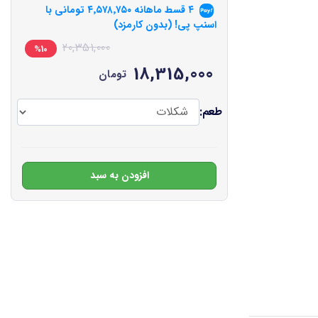
۴ قسط ماهانه
۴٬۵۷۸٬۷۵۰
تومانی با
اسنپ پی! (بدون کارمزد)
20,351,000
%10
18,315,000
تومان
طعم:
افزودن به سبد