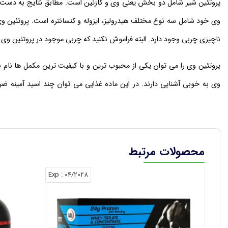
پروتئین شیر شامل دو بخش یعنی وی و کازئین است. مطابق نتایج به دست آمد
وی خود شامل سه نوع مختلف هیدرولیز، ایزوله و کنسانتره است. پروتئین وی 
ناچیزی چربی وجود دارد. البته فراموش نکنید که چربی موجود در پروتئین وی
پروتئین وی را می‌ توان یکی از محبوب‌ ترین و با کیفیت‌ ترین مکمل‌ ها ن
وی به خوبی آشنایی دارند. در این ماده غذایی می‌ توان چند اسید آمینه ض
وظایف متعددی بر عهده می‌ گیرند. علاوه بر این نوع ترکیبات موجود در پروت
بردن سرعت عضله سازی از تخریب عضلات نیز جلوگیری کند. یادآور می‌ شویم که 
محصولات مرتبط
هدف اصلی از مصرف مکمل پروتئین وی، رسیدن به تناسب اندام و افزایش حج
: Exp
04/2028
حجم بالا مشاهده نمود که موجب بالا بردن حجم عضلات می‌ شود. علاوه بر آ
استفاده کنند.