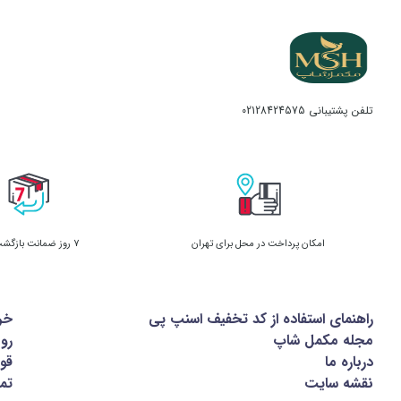
ویژگی
‌های پروتئین وی گلد فانتوم نوتریشن
۴۵۴۰
گرمی
دارای ۴۰ گرم پروتئین در هر وعده مصرفی
تلفن پشتیبانی
02128424575
دارای ۴ گرم BCAA در هر سروینگ
حاوی پروتئین وی کنسانتره و مالتودکسترین
مناسب برای افزایش حجم عضلات با کیفیت و بدون چربی
امکان پرداخت در محل برای تهران
7 روز ضمانت بازگشت کالا
فاقد گلوتن
راهنمای استفاده از کد تخفیف اسنپ پی
خر
کمک به افزایش قدرت بدنی ورزشکار در حین تمرین
مجله مکمل شاپ
رو
درباره ما
قوا
نقشه سایت
تما