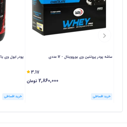
بررسی ارزش غذایی پروتئین وی گلد فانتوم نوتریشن
۴۵۴۰
گ
در هر وعده مصرفی می‌ تواند برای بالا بردن حجم عضلات با کیفیت بسیار م
ساشه پودر پروتئین وی یوروویتال - 12 عددی
پودر ایول وی یاکوزا 
مشاهده کنیم، متوجه خواهیم شد که ترکیب 2:1:1 که یک ترکیب استاندارد در آمینو اسیدهای شاخه‌ دار محسوب می‌ شود در این مکمل به کار رفته است.
3.17
2,860,000
تومان
مکمل ممکن است موجب افزایش توده چربی در بدن شود. با این حال اطمینان د
خرید اقساطی
خرید اقساطی
شود که ریکاوری ذخایر گلیکوژن پس از انجام تمرینات به بهترین شکل صورت گی
پروتئین وی Phantom Nutrition محصولی عالی بوده که
انتخابی مناسب به شما رود.