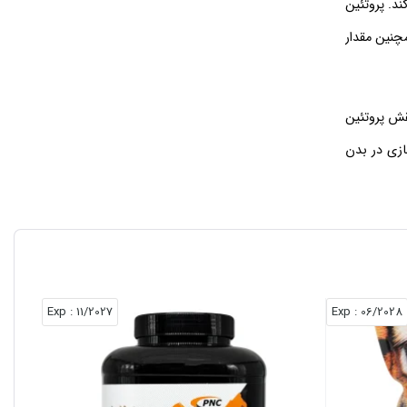
د. پروتئین
چنین مقدار
قش پروتئین
ازی در بدن
نمود. مصرف
ز سبب می‌ شود که علاوه بر بالا
 می‌ دهند.
نتره را با
: Exp
11/2027
: Exp
06/2028
پروتئین وی