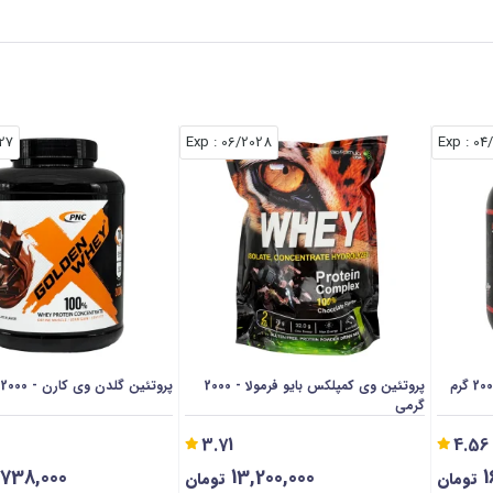
027
: Exp
06/2028
: Exp
04
پروتئین وی کمپلکس بایو فرمولا - 2000
پروتئین گلدن وی کارن - 2000 گرمی
گرمی
3.71
4.56
,738,000
13,200,000
1
تومان
تومان