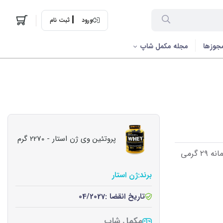
ورود
ثبت نام
جوزها
مجله مکمل شاپ
پروتئین وی ژن استار - 2270 گرم
برند:
ژن استار
تاریخ انقضا :
04/2027
مکمل شاپ