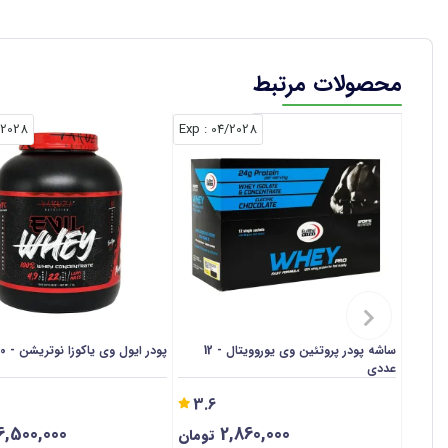
محصولات مرتبط
/2028
: Exp
04/2028
ساشه پودر پروتئین وی یوروویتال - 12
پودر ایول وی یاکوزا نوتریشن - 2000 گرم
عددی
3.6
6,500,000
2,860,000
تومان