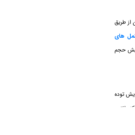
 از طریق
مل‌ های
زایش حجم
زایش توده
نسانتره،
ها خود دارای