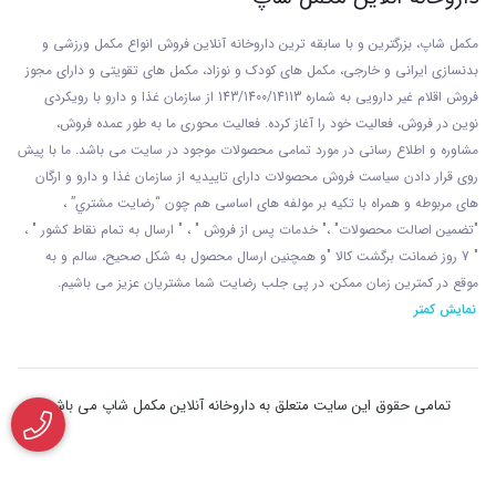
در عین حال بدن تنها مقدار کمی از HMB مورد نیاز
مکمل شاپ، بزرگترین و با سابقه ترین داروخانه آنلاین فروش انواع مکمل ورزشی و
خود را قادر است تولید کند. ورزشکارانی که علاقه مند
بدنسازی ایرانی و خارجی، مکمل های کودک و نوزاد، مکمل های تقویتی و دارای مجوز
فروش اقلام غیر دارویی به شماره 143/1400/14113 از
سازمان غذا و دارو با رويکردی
به افزایش رشد عضلات خود هستند باید سطح HMB
نوين در فروش، فعاليت خود را آغاز کرده. فعاليت محوری ما به طور عمده فروش،
مشاوره و اطلاع رسانی در مورد تمامی محصولات موجود در سایت می باشد. ما با پيش
بدن خود را افزایش دهند. نتايج مطالعات نشان می‌
روی قرار دادن سياست فروش محصولات دارای تاييديه از سازمان غذا و دارو و ارگان
های مربوطه و همراه با تکيه بر مولفه های اساسی هم چون “رضايت مشتري” ،
دهد که مکمل اچ ام بی به روش‌ های مختلف درون
"تضمين اصالت محصولات" ،" خدمات پس از فروش " ، " ارسال به تمام نقاط کشور " ،
" 7 روز ضمانت برگشت کالا "و همچنين ارسال محصول به شکل صحيح، سالم و به
سلول‌ ها از تجزیه عضلانی جلوگیری می‌ کند. ‏HMB به
موقع در کمترين زمان ممکن، در پی جلب رضايت شما مشتريان عزیز می باشيم.
نمایش کمتر
واسطه کاهش فرآیند پروتئولیز قادر به جلوگیری از
تجزیه بافت ماهیچه‌ ها است. هنگامی که ورزشکار
تمامی حقوق این سایت متعلق به داروخانه آنلاین مکمل شاپ می باشد
مشغول به انجام تمرینات سنگین می‌ شود، با بالا رفتن
فعالیت‌ های فیزیکی مقداری از بافت‌ های ماهیچه‌ ای