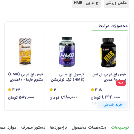
مکمل ورزشی
اچ ام بی | HMB
محصولات مرتبط
قرص اچ ام بی ال اس
کپسول اچ ام بی
قرص اچ ام بی (HMB)
ک
پی - 90 عددی
(HMB) ترک نوتریشن
مگنوم فارما - 60عددی
%8
- 180 عددی
90 
3.34
4
3.18
587,000
1,980,000
1,444,000
تومان
تومان
تومان
1,570,000
خرید اقساطی
خرید اقساطی
خرید اقساطی
خرید اقساطی
خرید اقساطی
خرید اقساطی
خرید اقساطی
توضیحات
مشخصات محصول
بازخوردها
دستور مصرف
موارد مص