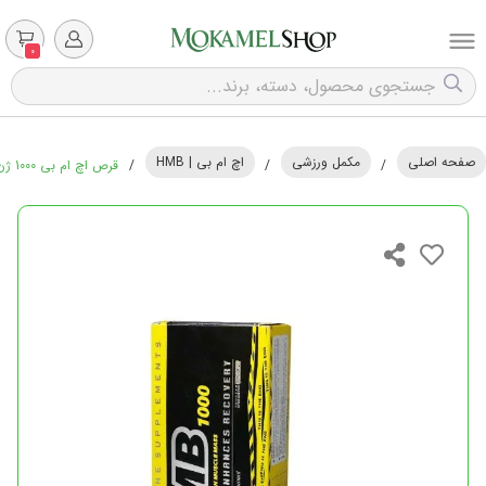
0
صفحه اصلی
مکمل ورزشی
اچ ام بی | HMB
/
/
/
قرص اچ ام بی 1000 ژن استار - 120 عددی