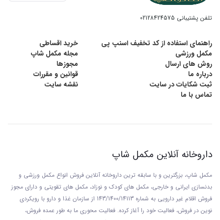
برای ورزشکاران می‌ تواند به تولید تستوسترون کمک
تلفن پشتیبانی
02128424575
فراوان کند. به همین علت با تامین آن در بدن روند
راهنمای استفاده از کد تخفیف اسنپ پی
خرید اقساطی
مکمل ورزشی
مجله مکمل شاپ
عضله‌ سازی بهبود می‌ یابد. علاوه بر این وجود زینک در
روش های ارسال
مجوزها
درباره ما
قوانین و مقررات
ترکیبات قرص ZMA فانتوم نوتریشن سبب می‌ شود که
ثبت شکایات در سایت
نقشه سایت
تماس با ما
در حین انجام تمرینات سنگین از احساس خستگی
زودرس در امان باشید. پشتیبانی از هورمون‌ های رشد
برای تقویت عضلات را می‌ توان کارایی این ماده معدنی
داروخانه آنلاین مکمل شاپ
نام برد. سیستم ایمنی بدن نیز با مصرف قرص زینک و
مکمل شاپ، بزرگترین و با سابقه ترین داروخانه آنلاین فروش انواع مکمل ورزشی و
بدنسازی ایرانی و خارجی، مکمل های کودک و نوزاد، مکمل های تقویتی و دارای مجوز
روی تقویت می‌ شود. در هر قرص از این مکمل ۱۰ میلی‌
فروش اقلام غیر دارویی به شماره 143/1400/14113 از
سازمان غذا و دارو با رويکردی
نوين در فروش، فعاليت خود را آغاز کرده. فعاليت محوری ما به طور عمده فروش،