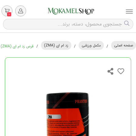
0
صفحه اصلی
مکمل ورزشی
زد ام ای (ZMA)
/
/
/
قرص زد ام ای (ZMA) فانتوم نوتریشن - 60 عددی