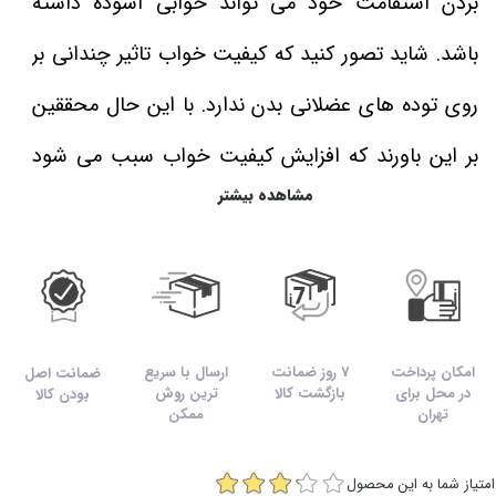
بردن استقامت خود می‌ تواند خوابی آسوده داشته
باشد. شاید تصور کنید که کیفیت خواب تاثیر چندانی بر
روی توده‌ های عضلانی بدن ندارد. با این حال محققین
بر این باورند که افزایش کیفیت خواب سبب می‌ شود
مشاهده بیشتر
که فرآیند بازیابی عضلات به بهترین شکل انجام گیرد. به
همین علت مکمل ZMA فانتوم نوتریشن بر روی
هورمون‌ های آنابولیک بدن و توانایی بازیابی تاثیر
مستقیم خواهد گذاشت.
امکان پرداخت
7 روز ضمانت
ارسال با سریع
ضمانت اصل
در محل برای
بازگشت کالا
ترین روش
بودن کالا
تهران
ممکن
ارزش تغذیه‌ ای قرص زد ام ای
Phantom
Nutrition
امتیاز شما به این محصول