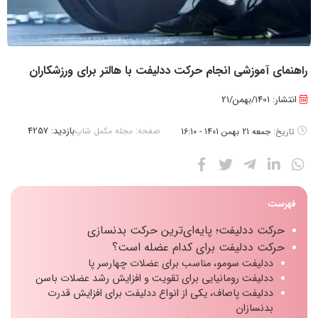
راهنمای آموزشی انجام حرکت ددلیفت با هالتر برای ورزشکاران
انتشار: 1401/بهمن/21
بازدید:
4257
صفحه:
مجله مکمل شاپ
تاریخ:
جمعه 21 بهمن 1401 - 16:10
فهرست
حرکت ددلیفت؛ پایه‌ای‌ترین حرکت بدنسازی
حرکت ددلیفت برای کدام عضله است؟
ددلیفت سومو، مناسب برای عضلات چهارسر پا
ددلیفت رومانیایی برای تقویت و افزایش رشد عضلات باسن
ددلیفت پاصاف، یکی از انواع ددلیفت برای افزایش قدرت
بدنسازان