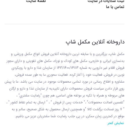
ثبت شکایات در سایت
نقشه سایت
تماس با ما
داروخانه آنلاین مکمل شاپ
مکمل شاپ، بزرگترین و با سابقه ترین داروخانه آنلاین فروش انواع مکمل ورزشی و
بدنسازی ایرانی و خارجی، مکمل های کودک و نوزاد، مکمل های تقویتی و دارای مجوز
فروش اقلام غیر دارویی به شماره 143/1400/14113 از
سازمان غذا و دارو با رويکردی
نوين در فروش، فعاليت خود را آغاز کرده. فعاليت محوری ما به طور عمده فروش،
مشاوره و اطلاع رسانی در مورد تمامی محصولات موجود در سایت می باشد. ما با پيش
روی قرار دادن سياست فروش محصولات دارای تاييديه از سازمان غذا و دارو و ارگان
های مربوطه و همراه با تکيه بر مولفه های اساسی هم چون “رضايت مشتري” ،
"تضمين اصالت محصولات" ،" خدمات پس از فروش " ، " ارسال به تمام نقاط کشور " ،
" 7 روز ضمانت برگشت کالا "و همچنين ارسال محصول به شکل صحيح، سالم و به
موقع در کمترين زمان ممکن، در پی جلب رضايت شما مشتريان عزیز می باشيم.
نمایش کمتر