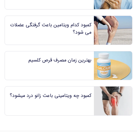
کمبود کدام ویتامین باعث گرفتگی عضلات
می شود؟
بهترین زمان مصرف قرص کلسیم
کمبود چه ویتامینی باعث زانو درد میشود؟