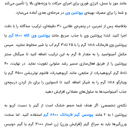
مانند موز یا عسل، انرژی فوری برای اجرای حرکات با وزنه‌های بالا را تأمین می‌کند
و شما را برای مصرف بهینه‌ی
پروتئین وی
در مرحله‌ی بعدی آماده می‌سازد.
بلافاصله پس از تمرین، در پنجره‌ی طلایی 30 دقیقه‌ای، ترکیب سه‌گانه را با دقت
اجرا کنید: ابتدا پروتئین وی با جذب سریع مانند
پروتئین وی کاله 1800 گرم
یا
پروتئین وی فارماتک 1818 گرم را با 25 تا30 گرم آب یا شیر مخلوط نمایید. سپس
مکمل آمینواسید را به مقدار 5 گرم به این ترکیب اضافه کنید تا سیگنال سنتز
پروتئین را از طریق فعال‌سازی مسیر رشد سلولی تقویت نماید. در نهایت، 40
تا50 گرم کربوهیدرات از منابعی مانند کربوهیدرات فانتوم نوتریشن 4500 گرم یا
ویتارگو 1818 گرم را به شیکر اضافه کنید تا انسولین را برای باز کردن دریچه‌ی
جذب آمینواسیدها به سلول‌های عضلانی افزایش دهید.
نکته‌ی تخصصی: اگر هدف شما حجم خشک است از گینر با نسبت کربو به
پروتئین 1 به 2 مانند
پرومس گینر فارماتک 6800 گرم
استفاده کنید. اما سخت
‌وزن‌گیرها باید به سراغ گینر (افزایش وزن) ژن استار 3000 گرم یا گینر دوبیس