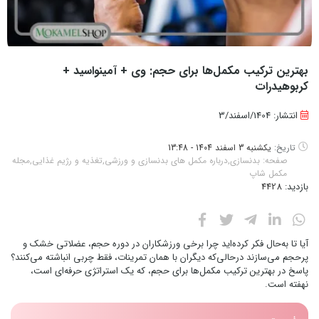
بهترین ترکیب مکمل‌ها برای حجم: وی + آمینواسید +
کربوهیدرات
انتشار: 1404/اسفند/3
تاریخ:
یکشنبه 3 اسفند 1404 - 13:48
صفحه:
بدنسازی
,
درباره مکمل های بدنسازی و ورزشی
,
تغذیه و رژیم غذایی
,
مجله
مکمل شاپ
بازدید:
4428
آیا تا به‌حال فکر کرده‌اید چرا برخی ورزشکاران در دوره حجم، عضلاتی خشک و
پرحجم می‌سازند درحالی‌که دیگران با همان تمرینات، فقط چربی انباشته می‌کنند؟
پاسخ در بهترین ترکیب مکمل‌ها برای حجم، که یک استراتژی حرفه‌ای است،
نهفته است.