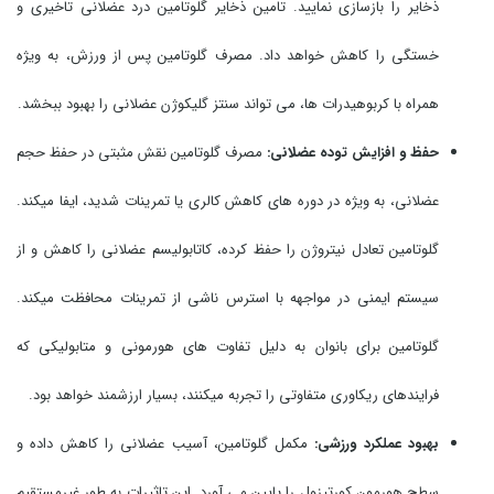
ذخایر را بازسازی نمایید. تامین ذخایر گلوتامین درد عضلانی تاخیری و
خستگی را کاهش خواهد داد. مصرف گلوتامین پس از ورزش، به ویژه
همراه با کربوهیدرات ها، می تواند سنتز گلیکوژن عضلانی را بهبود ببخشد.
حفظ و افزایش توده عضلانی:
مصرف گلوتامین نقش مثبتی در حفظ حجم
عضلانی، به ویژه در دوره های کاهش کالری یا تمرینات شدید، ایفا میکند.
گلوتامین تعادل نیتروژن را حفظ کرده، کاتابولیسم عضلانی را کاهش و از
سیستم ایمنی در مواجهه با استرس ناشی از تمرینات محافظت میکند.
گلوتامین برای بانوان به دلیل تفاوت های هورمونی و متابولیکی که
فرایندهای ریکاوری متفاوتی را تجربه میکنند، بسیار ارزشمند خواهد بود.
بهبود عملکرد ورزشی:
مکمل گلوتامین، آسیب عضلانی را کاهش داده و
سطح هورمون کورتیزول را پایین می آورد. این تاثیرات به طور غیرمستقیم