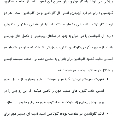
ورزشی می تواند راهکار موثری برای جبران این کمبود باشد. از لحاظ ساختاری،
گلوتامین دارای دو فرم ایزومری اصلی ال-گلوتامین و دی-گلوتامین است. هر دو
فرم از نظر ترکیب شیمیایی یکسان هستند، اما آرایش فضایی مولکولی متفاوتی
دارند. ال-گلوتامین را می توان به وفور در غذاهای پروتئینی و مکمل های ورزشی
یافت. از سوی دیگر دی-گلوتامین نقش بیولوژیکی شناخته شده ای در متابولیسم
انسانی ندارد. کمبود گلوتامین برای بانوان به تحلیل عضلانی، ضعف سیستم ایمنی
و اختلال در عملکرد روده منجر خواهد شد.
تقویت سیستم ایمنی:
گلوتامین سوخت اصلی بسیاری از سلول های
ایمنی مانند گلبول های سفید خون را تامین میکند. از این رو بدن را در
برابر عوامل بیماری زا، عفونت ها و استرس های محیطی مقاوم می سازد.
تاثیر گلوتامین در سلامت روده:
گلوتامین اسید آمینه ای بسیار مهم برای