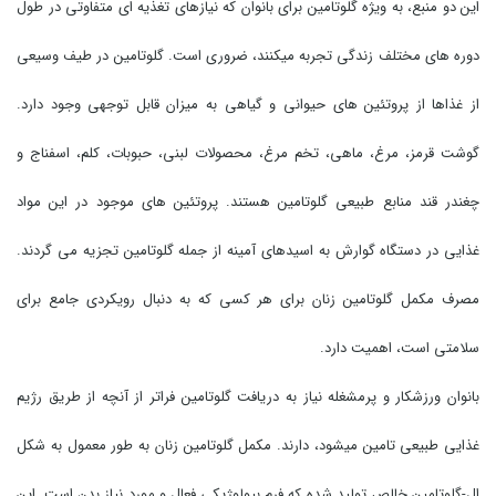
این دو منبع، به ویژه گلوتامین برای بانوان که نیازهای تغذیه ای متفاوتی در طول
دوره های مختلف زندگی تجربه میکنند، ضروری است. گلوتامین در طیف وسیعی
از غذاها از پروتئین های حیوانی و گیاهی به میزان قابل توجهی وجود دارد.
گوشت قرمز، مرغ، ماهی، تخم مرغ، محصولات لبنی، حبوبات، کلم، اسفناج و
چغندر قند منابع طبیعی گلوتامین هستند. پروتئین های موجود در این مواد
غذایی در دستگاه گوارش به اسیدهای آمینه از جمله گلوتامین تجزیه می گردند.
مصرف مکمل گلوتامین زنان برای هر کسی که به دنبال رویکردی جامع برای
سلامتی است، اهمیت دارد.
بانوان ورزشکار و پرمشغله نیاز به دریافت گلوتامین فراتر از آنچه از طریق رژیم
غذایی طبیعی تامین میشود، دارند. مکمل گلوتامین زنان به طور معمول به شکل
ال-گلوتامین خالص تولید شده که فرم بیولوژیکی فعال و مورد نیاز بدن است. این