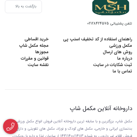
بازگشت به بالا
تلفن پشتیبانی
02128424575
راهنمای استفاده از کد تخفیف اسنپ پی
خرید اقساطی
مکمل ورزشی
مجله مکمل شاپ
روش های ارسال
مجوزها
درباره ما
قوانین و مقررات
ثبت شکایات در سایت
نقشه سایت
تماس با ما
داروخانه آنلاین مکمل شاپ
مکمل شاپ، بزرگترین و با سابقه ترین داروخانه آنلاین فروش انواع مکمل ورزشی و
بدنسازی ایرانی و خارجی، مکمل های کودک و نوزاد، مکمل های تقویتی و دارای مجوز
فروش اقلام غیر دارویی به شماره 143/1400/14113 از
سازمان غذا و دارو با رويکردی