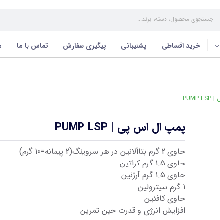
خرید اقساطی
پشتیبانی
پیگیری سفارش
تماس با ما
م
PUMP
پمپ ال اس پی | PUMP LSP
حاوی 2 گرم بتاآلانین در هر سروینگ(2 پیمانه=10 گرم)
حاوی 1.5 گرم کراتین
حاوی 1.5 گرم آرژنین
1 گرم سیترولین
حاوی کافئین
افزایش انرژی و قدرت حین تمرین