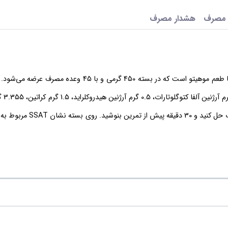
 مصرف
هشدار مصرف
پمپ ال اس پی با نام کامل Pro Muscle Pump یک مکمل پیش از تمرین با طعم موهیتو است که در بسته 450 گرمی 
پیمانه‌ای معادل 0
و 10 میلی‌گرم کافئین دارد. طبق دستور سازنده، دو پیمانه را در 250 سی‌سی