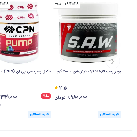
/2028
: Exp
06/2028
پودر پمپ S.A.W ترک نوتریشن - 200 گرم
مکمل پمپ سی پی ان (CPN) - 300 گرم
3
3.5
,341,000
1,980,000
%10
تومان
0
خرید اقساطی
خرید اقساطی