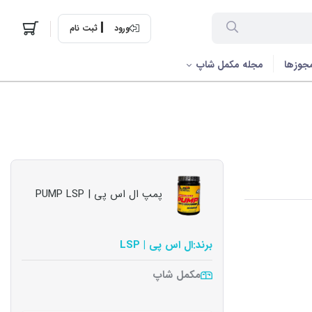
ورود
ثبت نام
جوزها
مجله مکمل شاپ
پمپ ال اس پی | PUMP LSP
برند:
ال اس پی | LSP
مکمل شاپ