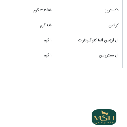
دکستروز
3.355 گرم
کراتین
1.5 گرم
ال آرژنین آلفا کتوگلوتارات
1 گرم
ال سیترولین
1 گرم
ال آرژنین هیدروکلراید
0.5 گرم
کافئین
0.01 گرم (10 میلی‌گرم)
تعداد وعده
45 وعده
طعم
موهیتو