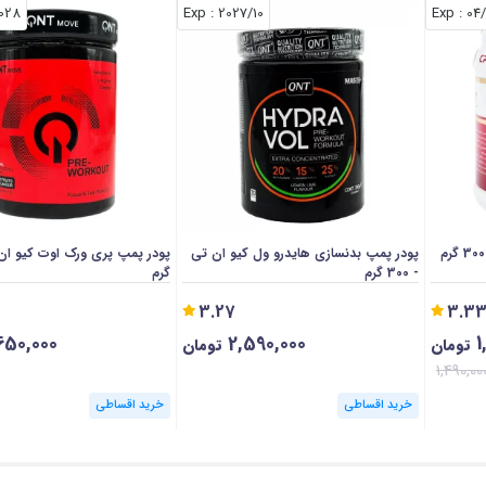
028
: Exp
2027/10
: Exp
04
پودر پمپ بدنسازی هایدرو ول کیو ان تی
- 300 گرم
گرم
3.27
3.3
650,000
2,590,000
1
تومان
تومان
1,490,00
خرید اقساطی
خرید اقساطی