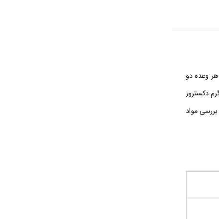
و با 45 وعده مصرف عرضه می‌شود. هر وعده دو
1 گرم پودر، ترکیبی از 2 گرم بتا آلانین، 1 گرم ال سیترولین، 1 گرم آرژنین آلفا کتوگلوتارات، 0.5 گرم آرژنین هیدروکلراید، 1.5 گرم کراتین، 3.355 گرم دکستروز
 آب حل کنید و 30 دقیقه پیش از تمرین بنوشید. روی بسته نشان SSAT مربوط به بررسی مواد