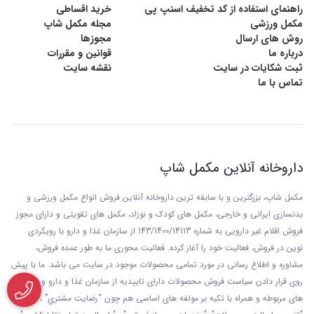
راهنمای استفاده از کد تخفیف اسنپ پی
خرید اقساطی
مکمل ورزشی
مجله مکمل شاپ
روش های ارسال
مجوزها
درباره ما
قوانین و مقررات
ثبت شکایات در سایت
نقشه سایت
تماس با ما
داروخانه آنلاین مکمل شاپ
مکمل شاپ، بزرگترین و با سابقه ترین داروخانه آنلاین فروش انواع مکمل ورزشی و
بدنسازی ایرانی و خارجی، مکمل های کودک و نوزاد، مکمل های تقویتی و دارای مجوز
فروش اقلام غیر دارویی به شماره 143/1400/14113 از
سازمان غذا و دارو با رويکردی
نوين در فروش، فعاليت خود را آغاز کرده. فعاليت محوری ما به طور عمده فروش،
مشاوره و اطلاع رسانی در مورد تمامی محصولات موجود در سایت می باشد. ما با پيش
روی قرار دادن سياست فروش محصولات دارای تاييديه از سازمان غذا و دارو و ارگان
های مربوطه و همراه با تکيه بر مولفه های اساسی هم چون “رضايت مشتري” ،