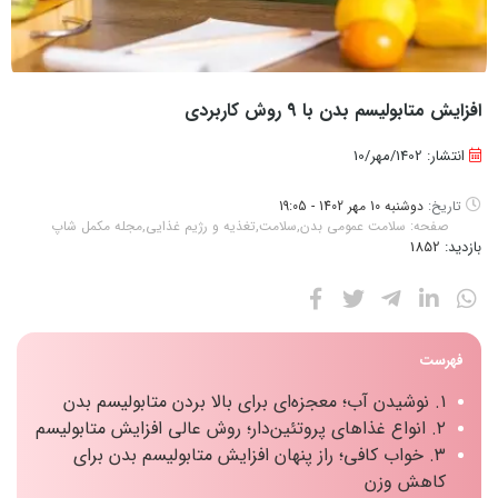
افزایش متابولیسم بدن با 9 روش کاربردی
انتشار: 1402/مهر/10
تاریخ:
دوشنبه 10 مهر 1402 - 19:05
صفحه:
سلامت عمومی بدن
,
سلامت
,
تغذیه و رژیم غذایی
,
مجله مکمل شاپ
بازدید:
1852
فهرست
۱. نوشیدن آب؛ معجزه‌ای برای بالا بردن متابولیسم بدن
۲. انواع غذاهای پروتئین‌دار؛ روش عالی افزایش متابولیسم
۳. خواب کافی؛ راز پنهان افزایش متابولیسم بدن برای
کاهش وزن