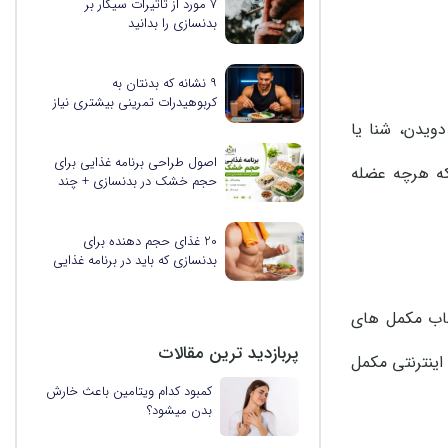
۷ مورد از تاثیرات سیگار بر
بدنسازی را بدانید
۹ نشانه که بدنتان به
کربوهیدرات تمرینی بیشتری نیاز
دارد
ویدن، شنا یا
اصول طراحی برنامه غذایی برای
 که هرچه عضله
حجم خشک در بدنسازی + چند
نمونه برنامه کاربردی
20 غذای حجم دهنده برای
بدنسازی که باید در برنامه غذایی
خود بگنجانید
خاب مکمل های
پربازدید ترین مقالات
اینترنتی مکمل
کمبود کدام ویتامین باعث خارش
بدن میشود؟