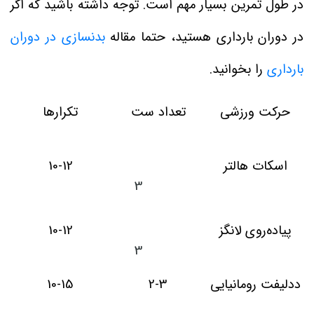
در طول تمرین بسیار مهم است. توجه داشته باشید که اگر
در دوران بارداری هستید، حتما مقاله
بدنسازی در دوران
بارداری
را بخوانید.
حرکت ورزشی
تعداد ست
تکرارها
اسکات هالتر
10-12
3
پیاده‌روی لانگز
10-12
3
ددلیفت رومانیایی
2-3
10-15