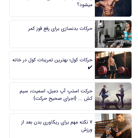
میشود؟
حرکات بدنسازی برای رفع قوز کمر
حرکات کول؛ بهترین تمرینات کول در خانه
✔️
حرکت استپ آپ دمبل،‌ اسمیت،‌ سیم
کش ... {اجرای صحیح حرکت}
7 نکته مهم برای ریکاوری بدن بعد از
ورزش