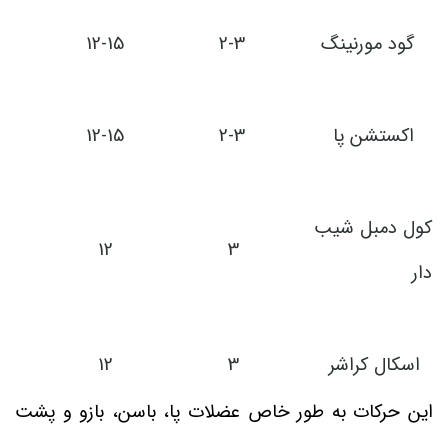
گود مورنینگ
2-3
12-15
اکستشن پا
2-3
12-15
کول دمبل شیب
12
3
دار
اسکال کراشر
3
12
این حرکات به طور خاص عضلات پا، باسن، بازو و پشت