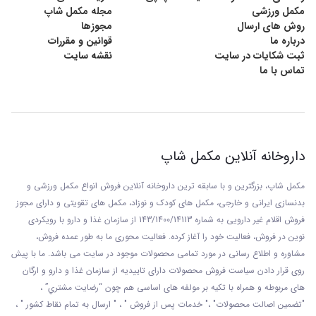
مکمل ورزشی
مجله مکمل شاپ
روش های ارسال
مجوزها
درباره ما
قوانین و مقررات
ثبت شکایات در سایت
نقشه سایت
تماس با ما
داروخانه آنلاین مکمل شاپ
مکمل شاپ، بزرگترین و با سابقه ترین داروخانه آنلاین فروش انواع مکمل ورزشی و
بدنسازی ایرانی و خارجی، مکمل های کودک و نوزاد، مکمل های تقویتی و دارای مجوز
فروش اقلام غیر دارویی به شماره 143/1400/14113 از
سازمان غذا و دارو با رويکردی
نوين در فروش، فعاليت خود را آغاز کرده. فعاليت محوری ما به طور عمده فروش،
مشاوره و اطلاع رسانی در مورد تمامی محصولات موجود در سایت می باشد. ما با پيش
روی قرار دادن سياست فروش محصولات دارای تاييديه از سازمان غذا و دارو و ارگان
های مربوطه و همراه با تکيه بر مولفه های اساسی هم چون “رضايت مشتري” ،
"تضمين اصالت محصولات" ،" خدمات پس از فروش " ، " ارسال به تمام نقاط کشور " ،